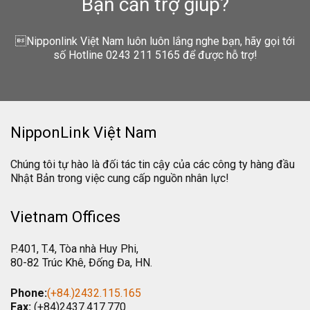
Bạn cần trợ giúp?
Nipponlink Việt Nam luôn luôn lắng nghe bạn, hãy gọi tới
số Hotline 0243 211 5165 để được hỗ trợ!
NipponLink Việt Nam
Chúng tôi tự hào là đối tác tin cậy của các công ty hàng đầu
Nhật Bản trong việc cung cấp nguồn nhân lực!
Vietnam Offices
P.401, T.4, Tòa nhà Huy Phi,
80-82 Trúc Khê, Đống Đa, HN.
Phone:
(+84.)2432.115.165
Fax:
(+84)2437.417.770