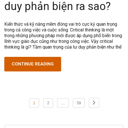
duy phản biện ra sao?
Kiến thức và kỹ năng mềm đóng vai trò cực kỳ quan trọng
trong cả công việc và cuộc sống. Critical thinking là một
trong những phương pháp mới được áp dụng phổ biến trong
lĩnh vực giáo dục cũng như trong công việc. Vậy critical
thinking là gì? Tầm quan trọng của tư duy phản biện như thế
CONTINUE READING
Phân
1
2
…
59
trang
bài
viết
SEARCH