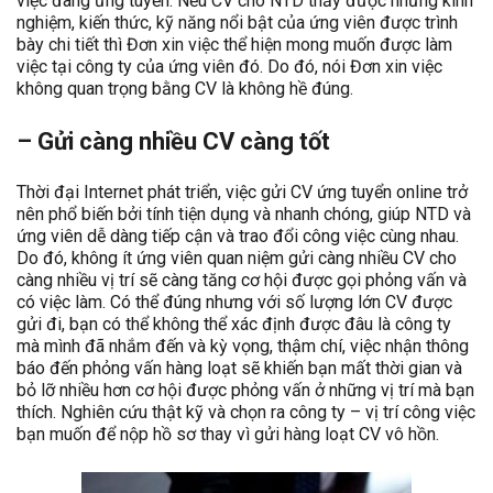
việc đang ứng tuyển. Nếu CV cho NTD thấy được những kinh
nghiệm, kiến thức, kỹ năng nổi bật của ứng viên được trình
bày chi tiết thì Đơn xin việc thể hiện mong muốn được làm
việc tại công ty của ứng viên đó. Do đó, nói Đơn xin việc
không quan trọng bằng CV là không hề đúng.
– Gửi càng nhiều CV càng tốt
Thời đại Internet phát triển, việc gửi CV ứng tuyển online trở
nên phổ biến bởi tính tiện dụng và nhanh chóng, giúp NTD và
ứng viên dễ dàng tiếp cận và trao đổi công việc cùng nhau.
Do đó, không ít ứng viên quan niệm gửi càng nhiều CV cho
càng nhiều vị trí sẽ càng tăng cơ hội được gọi phỏng vấn và
có việc làm. Có thể đúng nhưng với số lượng lớn CV được
gửi đi, bạn có thể không thể xác định được đâu là công ty
mà mình đã nhắm đến và kỳ vọng, thậm chí, việc nhận thông
báo đến phỏng vấn hàng loạt sẽ khiến bạn mất thời gian và
bỏ lỡ nhiều hơn cơ hội được phỏng vấn ở những vị trí mà bạn
thích. Nghiên cứu thật kỹ và chọn ra công ty – vị trí công việc
bạn muốn để nộp hồ sơ thay vì gửi hàng loạt CV vô hồn.