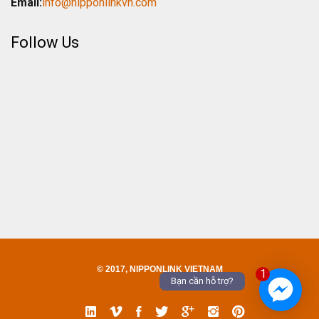
Email:
info@nipponlinkvn.com
Follow Us
© 2017, NIPPONLINK VIETNAM
1
Bạn cần hỗ trợ?
Linked
Vimeo
Facebook
Twitter
Google
Instgram
Pinterest