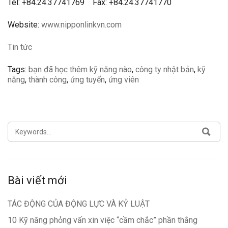
Tel: +84.24.37741769 Fax: +84.24.37741770
Website:
www.nipponlinkvn.com
Tin tức
Tags:
bạn đã học thêm kỹ năng nào
,
công ty nhật bản
,
kỹ
năng
,
thành công
,
ứng tuyển
,
ứng viên
SEARCH
SEA
FOR:
Bài viết mới
TÁC ĐỘNG CỦA ĐỘNG LỰC VÀ KỶ LUẬT
10 Kỹ năng phỏng vấn xin việc “cầm chắc” phần thắng