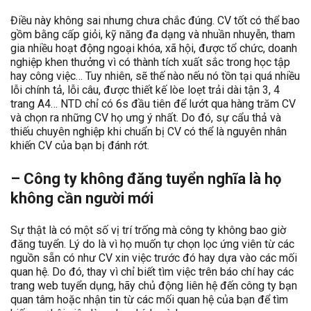
Điều này không sai nhưng chưa chắc đúng. CV tốt có thể bao
gồm bằng cấp giỏi, kỹ năng đa dạng và nhuần nhuyễn, tham
gia nhiều hoạt động ngoại khóa, xã hội, được tổ chức, doanh
nghiệp khen thưởng vì có thành tích xuất sắc trong học tập
hay công việc… Tuy nhiên, sẽ thế nào nếu nó tồn tại quá nhiều
lỗi chính tả, lỗi câu, được thiết kế lòe loẹt trải dài tận 3, 4
trang A4… NTD chỉ có 6s đầu tiên để lướt qua hàng trăm CV
và chọn ra những CV họ ưng ý nhất. Do đó, sự cẩu thả và
thiếu chuyên nghiệp khi chuẩn bị CV có thể là nguyên nhân
khiến CV của bạn bị đánh rớt.
– Công ty không đăng tuyển nghĩa là họ
không cần người mới
Sự thật là có một số vị trí trống mà công ty không bao giờ
đăng tuyển. Lý do là vì họ muốn tự chọn lọc ứng viên từ các
nguồn sẵn có như CV xin việc trước đó hay dựa vào các mối
quan hệ. Do đó, thay vì chỉ biết tìm việc trên báo chí hay các
trang web tuyển dụng, hãy chủ động liên hệ đến công ty bạn
quan tâm hoặc nhận tin từ các mối quan hệ của bạn để tìm