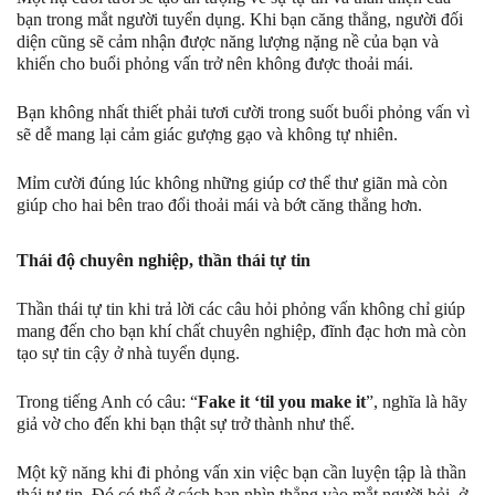
bạn trong mắt người tuyển dụng. Khi bạn căng thẳng, người đối
diện cũng sẽ cảm nhận được năng lượng nặng nề của bạn và
khiến cho buổi phỏng vấn trở nên không được thoải mái.
Bạn không nhất thiết phải tươi cười trong suốt buổi phỏng vấn vì
sẽ dễ mang lại cảm giác gượng gạo và không tự nhiên.
Mỉm cười đúng lúc không những giúp cơ thể thư giãn mà còn
giúp cho hai bên trao đổi thoải mái và bớt căng thẳng hơn.
Thái độ chuyên nghiệp, thần thái tự tin
Thần thái tự tin khi trả lời các câu hỏi phỏng vấn không chỉ giúp
mang đến cho bạn khí chất chuyên nghiệp, đĩnh đạc hơn mà còn
tạo sự tin cậy ở nhà tuyển dụng.
Trong tiếng Anh có câu: “
Fake it ‘til you make it
”, nghĩa là hãy
giả vờ cho đến khi bạn thật sự trở thành như thế.
Một kỹ năng khi đi phỏng vấn xin việc bạn cần luyện tập là thần
thái tự tin. Đó có thể ở cách bạn nhìn thẳng vào mắt người hỏi, ở