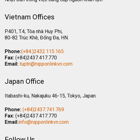
Vietnam Offices
P.401, T.4, Tòa nhà Huy Phi,
80-82 Trúc Khê, Đống Đa, HN.
Phone:
(+84.)2432.115.165
Fax:
(+84)2437.417.770
Email:
tuptn@nipponlinkvn.com
Japan Office
Itabashi-ku, Nakajuku 46-15, Tokyo, Japan.
Phone:
(+84)2437.741.769
Fax:
(+84)2437.417.770
Email:
info@nipponlinkvn.com
Follow Us