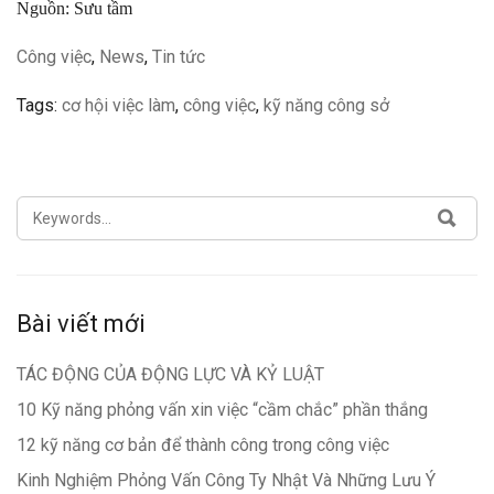
Nguồn: Sưu tầm
Công việc
,
News
,
Tin tức
Tags:
cơ hội việc làm
,
công việc
,
kỹ năng công sở
SEARCH
SEA
FOR:
Bài viết mới
TÁC ĐỘNG CỦA ĐỘNG LỰC VÀ KỶ LUẬT
10 Kỹ năng phỏng vấn xin việc “cầm chắc” phần thắng
12 kỹ năng cơ bản để thành công trong công việc
Kinh Nghiệm Phỏng Vấn Công Ty Nhật Và Những Lưu Ý