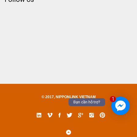
© 2017, NIPPONLINK VIETNAM
1
Bạn cần hỗ trợ?
Linked
Vimeo
Facebook
Twitter
Google
Instgram
Pinterest
In
Back