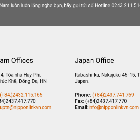
Nam luôn luôn lắng nghe bạn, hãy gọi tới số Hotline 0243 211 51
am Offices
Japan Office
.4, Tòa nhà Huy Phi,
Itabashi-ku, Nakajuku 46-15, 
rúc Khê, Đống Đa, HN.
Japan.
(+84.)2432.115.165
Phone:
(+84)2437.741.769
84)2437.417.770
Fax:
(+84)2437.417.770
tuptn@nipponlinkvn.com
Email:
info@nipponlinkvn.com