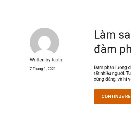
Làm sao
đàm ph
Written by
tuptn
Đàm phán lương dù
7 Tháng 1, 2021
rất nhiều người. T
xứng đáng, và hi 
CONTINUE R