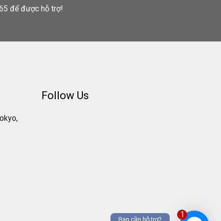
65 để được hỗ trợ!
Follow Us
Tokyo,
1
Bạn cần hỗ trợ?