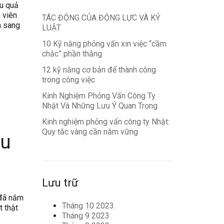
ậu quả
 viên
TÁC ĐỘNG CỦA ĐỘNG LỰC VÀ KỶ
n sang
LUẬT
10 Kỹ năng phỏng vấn xin việc “cầm
chắc” phần thắng
12 kỹ năng cơ bản để thành công
trong công việc
Kinh Nghiệm Phỏng Vấn Công Ty
Nhật Và Những Lưu Ý Quan Trọng
Kinh nghiệm phỏng vấn công ty Nhật:
Quy tắc vàng cần nắm vững
ều
Lưu trữ
 đã nắm
Tháng 10 2023
t thật
Tháng 9 2023