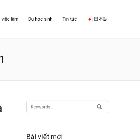
 việc làm
Du học sinh
Tin tức
日本語
1
SEARCH
à
SEARCH
FOR:
Bài viết mới