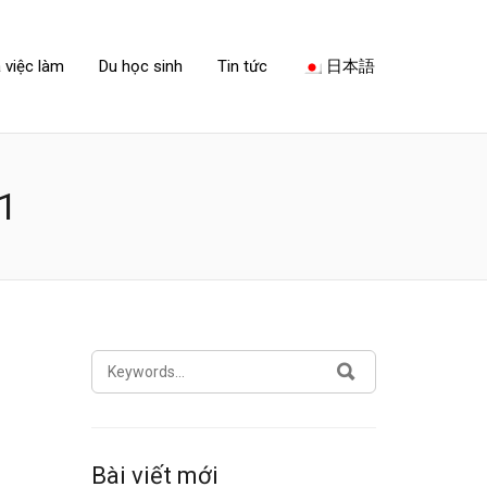
 việc làm
Du học sinh
Tin tức
日本語
1
SEARCH
SEARCH
FOR:
Bài viết mới