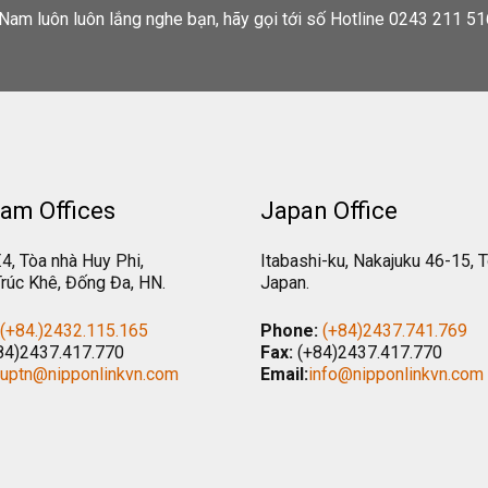
Nam luôn luôn lắng nghe bạn, hãy gọi tới số Hotline 0243 211 51
am Offices
Japan Office
.4, Tòa nhà Huy Phi,
Itabashi-ku, Nakajuku 46-15, 
rúc Khê, Đống Đa, HN.
Japan.
(+84.)2432.115.165
Phone:
(+84)2437.741.769
84)2437.417.770
Fax:
(+84)2437.417.770
tuptn@nipponlinkvn.com
Email:
info@nipponlinkvn.com