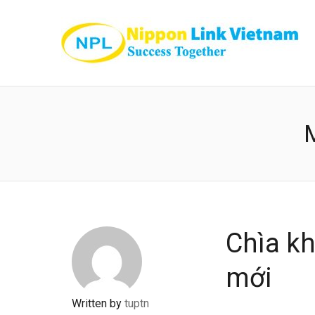
Chìa kh
mới
Written by
tuptn