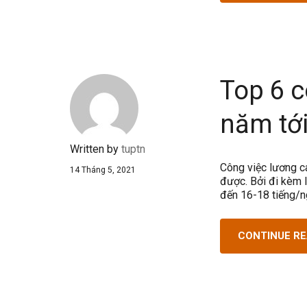
Top 6 c
năm tớ
Written by
tuptn
Công việc lương c
14 Tháng 5, 2021
được. Bởi đi kèm l
đến 16-18 tiếng/n
CONTINUE R