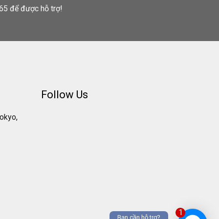
65 để được hỗ trợ!
Follow Us
Tokyo,
1
Bạn cần hỗ trợ?