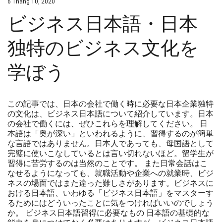
6 Tháng 10, 2020
ビジネス日本語・日本
独特のビジネス文化を
学ぼう
この記事では、日本の会社で働く時に必要な日本企業独特
の文化は、ビジネス日本語について紹介しています。日本
の会社で働くには、ぜひこれらを理解してください。 日
本語は「奥が深い」といわれるように、習得するのが簡単
な言語ではありません。日本人であっても、母国語として
完璧に使いこなしているとは言い切れないほど。留学生が
習得に苦労するのは当然のことです。 また日常会話はこ
なせるようになっても、就職活動や企業への就業時、ビジ
ネスの場面ではまた違った難しさがあります。ビジネスに
おける日本語、いわゆる「ビジネス日本語」をマスターす
るためにはどういったことに気をつければいいのでしょう
か。 ビジネス日本語習得に必要なもの 日本語の基礎的な