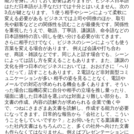
能力を身につけておく必要はありますが、ビジネス日本語
はただ日本語が上手なだけでは十分とはいえません。次の
3点が鍵となります。 1.使う相手やシーンによって柔軟に
変える必要がある ビジネスでは上司や同僚のほか、取引
先や顧客などとの関係性を読むことが最優先です。関係性
を重視したうえで、敬語、丁寧語、謙譲語、命令語などの
日本語独特の言い回しを使い分ける必要が出てきます。
さらに相手だけでなく、ビジネスのシーンによっても使う
言葉を変える場合があります。 例えば会議や打ち合わ
せ、商談・雑談などです。同じ人と話す場合でも、シーン
によっては話し方を変えることもあります。また、謙譲の
文化を持つ日本のビジネスにおいては、おおげさに「へり
くだって」話すこともあります。 2.電話など非対面型コミ
ュニケーションが多い 相手の姿を見ることなく、電話や
メールでの対応が求められる機会も多くあります。そうい
った場合に臨機応変に自分や相手の立場を推し量ったり、
場面に適した日本語を選ぶのは対面より難しい部分も。 3.
文書の作成、内容の読解力が求められる 企業で働く中
で、つねにさまざまあ文書を読解し、作成する能力が必要
になってきます。日常的な報告から「会社として、こうい
うことをしていいですか？」とお伺いをたてる稟議書とい
った社内文書はもちろんのこと、多くの社外へ向けた文書
も作らなくてはなりません。例えばプレゼンテーションに