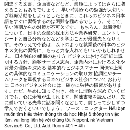
関連する文書、企画書などなど、業種によってはさらに増
えることもあるでしょう。 早い時期からの勉強が大切 い
ざ就職活動をしようとしたときに、これらのビジネス日本
語をすぐに習得するのは困難を極めるでしょう。そこで、
早い時期からの対策が不可欠です。 もちろん、就職活動
について、日本の企業の採用方法や業界研究、エントリー
シートと自己分析などなどを学ぶことが最優先となりま
す。そのうえで今後は、以下のような就業後の日本のビジ
ネス文化の習得に、もっと力を入れてもいいかもしれませ
ん。 日本独自の組織のあり方 ビジネスにおける詳細に説
明する方針、顧客サービス志向、企業内外における文化や
背景の理解を深める 基本的なビジネスマナー 同僚や上司
との具体的なコミュニケーションの取り方 協調性やチー
ムワークを重視する日本のビジネス社会について おわり
に 日本のビジネス社会には、確かに独特の慣習がありま
す。ただ、早めに知っておき、徐々に理解を深めていくだ
けでも、心に余裕が生まれます。関連書籍を読んだり、先
に働いている先輩に話を聞くなどして、前もって少しずつ
学んでおくといいでしょう。 ソース：コレクター Nếu bạn
muốn tìm hiểu thêm thông tin du học Nhật & thông tin việc
làm, vui lòng liên hệ với chúng tôi. NipponLink Vietnam
ServiceS Co., Ltd. Add: Room 401 – 4th