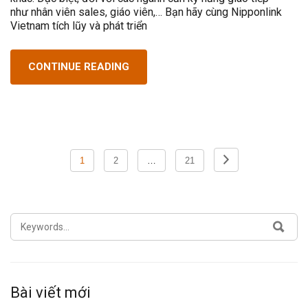
như nhân viên sales, giáo viên,… Bạn hãy cùng Nipponlink
Vietnam tích lũy và phát triển
CONTINUE READING
Phân
1
2
…
21
trang
bài
viết
SEARCH
SEA
FOR:
Bài viết mới