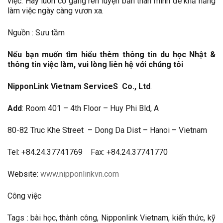
việc. Hãy luôn cố gắng rèn luyện bản thân mình để khả năng
làm việc ngày càng vươn xa.
Nguồn : Sưu tầm
Nếu bạn muốn tìm hiểu thêm thông tin du học Nhật &
thông tin việc làm, vui lòng liên hệ với chúng tôi
NipponLink Vietnam ServiceS Co., Ltd
.
Add
: Room 401 – 4th Floor – Huy Phi Bld, A
80-82 Truc Khe Street – Dong Da Dist – Hanoi – Vietnam
Tel: +84.24.37741769 Fax: +84.24.37741770
Website:
www.nipponlinkvn.com
Công việc
Tags : bài học, thành công, Nipponlink Vietnam, kiến thức, kỹ