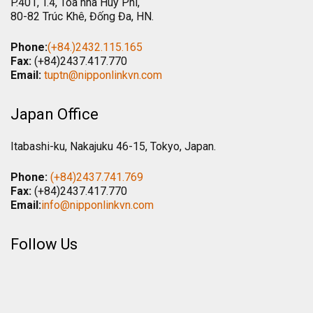
P.401, T.4, Tòa nhà Huy Phi,
80-82 Trúc Khê, Đống Đa, HN.
Phone:
(+84.)2432.115.165
Fax:
(+84)2437.417.770
Email:
tuptn@nipponlinkvn.com
Japan Office
Itabashi-ku, Nakajuku 46-15, Tokyo, Japan.
Phone:
(+84)2437.741.769
Fax:
(+84)2437.417.770
Email:
info@nipponlinkvn.com
Follow Us