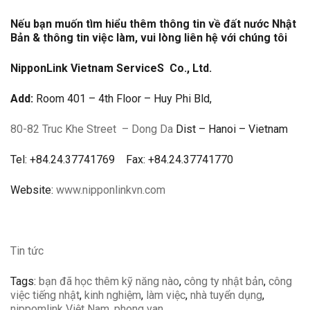
Nếu bạn muốn tìm hiểu thêm thông tin về đất nước Nhật
Bản & thông tin việc làm, vui lòng liên hệ với chúng tôi
NipponLink Vietnam ServiceS Co., Ltd.
Add:
Room 401 – 4th Floor – Huy Phi Bld,
80-82 Truc Khe Street
– Dong Da
Dist – Hanoi – Vietnam
Tel: +84.24.37741769 Fax: +84.24.37741770
Website:
www.nipponlinkvn.com
Tin tức
Tags:
bạn đã học thêm kỹ năng nào
,
công ty nhật bản
,
công
việc tiếng nhật
,
kinh nghiệm
,
làm việc
,
nhà tuyển dụng
,
nippomlink Việt Nam
,
phong van