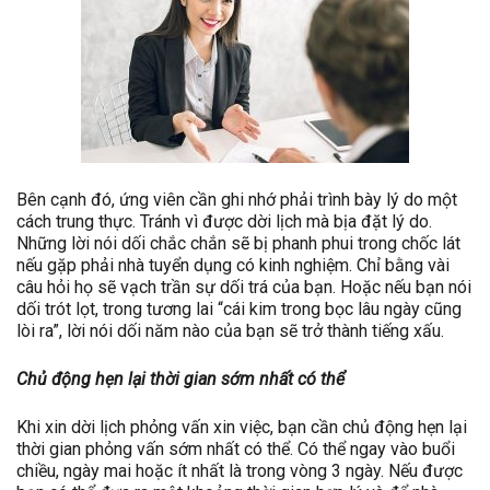
Bên cạnh đó, ứng viên cần ghi nhớ phải trình bày lý do một
cách trung thực. Tránh vì được dời lịch mà bịa đặt lý do.
Những lời nói dối chắc chắn sẽ bị phanh phui trong chốc lát
nếu gặp phải nhà tuyển dụng có kinh nghiệm. Chỉ bằng vài
câu hỏi họ sẽ vạch trần sự dối trá của bạn. Hoặc nếu bạn nói
dối trót lọt, trong tương lai “cái kim trong bọc lâu ngày cũng
lòi ra”, lời nói dối năm nào của bạn sẽ trở thành tiếng xấu.
Chủ động hẹn lại thời gian sớm nhất có thể
Khi xin dời lịch phỏng vấn xin việc, bạn cần chủ động hẹn lại
thời gian phỏng vấn sớm nhất có thể. Có thể ngay vào buổi
chiều, ngày mai hoặc ít nhất là trong vòng 3 ngày. Nếu được