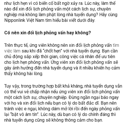
như lịch hẹn vì có biến cố bất ngờ xảy ra. Lúc này, làm thế
nào để xin đổi lịch phỏng vấn một cách lịch sự, chuyên
nghiệp mà không làm phật lòng nhà tuyển dụng? Hãy cùng
Nipponlink Việt Nam tìm hiểu bài viết dưới đây.
Có nên xin đổi lịch phỏng vấn hay không?
Trên thực tế, ứng viên không nên xin đổi lịch phỏng vấn
tìm
việc làm
sau khi đã “chốt hẹn” với nhà tuyển dụng. Bạn cần
chủ động sắp xếp thời gian, công việc cá nhân để ưu tiên
cho lịch hẹn phỏng vấn. Ứng viên xin đổi lịch phỏng vấn sẽ
gây ảnh hưởng đến nhà tuyển dụng và ít nhiều khiến họ cảm
thấy không hài lòng.
Tuy vậy, trong trường hợp bất khả kháng, nhà tuyển dụng vẫn
có thể vui vẻ chấp nhận nếu ứng viên xin đổi lịch phỏng vấn
một cách lịch sự, chuyên nghiệp. Đừng ngần ngại báo ngay
với họ và xin đổi lịch nếu bạn có lý do bất đắc dĩ. Bạn nên
tránh việc e ngại, không dám mở lời rồi đến ngày phỏng vấn
lại “bặt vô âm tín”. Lúc này, dù bạn có lý do chính đáng thì
nhà tuyển dụng cũng sẽ không thông cảm cho bạn.