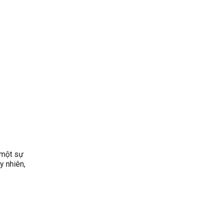
à một sự
y nhiên,