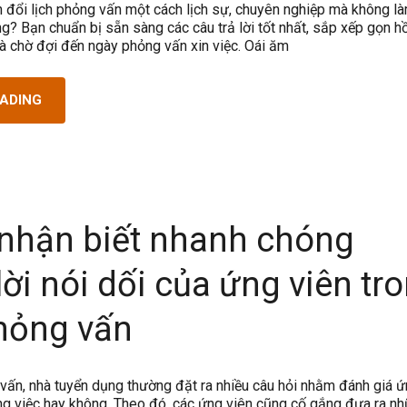
n đổi lịch phỏng vấn một cách lịch sự, chuyên nghiệp mà không l
g? Bạn chuẩn bị sẵn sàng các câu trả lời tốt nhất, sắp xếp gọn hồ
và chờ đợi đến ngày phỏng vấn xin việc. Oái ăm
EADING
 nhận biết nhanh chóng
ời nói dối của ứng viên tr
hỏng vấn
vấn, nhà tuyển dụng thường đặt ra nhiều câu hỏi nhằm đánh giá ứ
ng việc hay không. Theo đó, các ứng viên cũng cố gắng đưa ra n