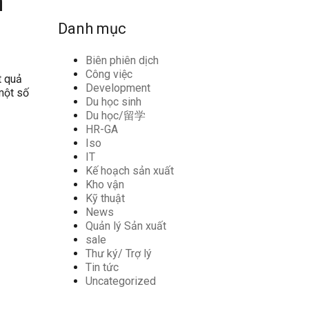
n
Danh mục
Biên phiên dịch
Công việc
t quả
Development
 một số
Du học sinh
Du học/留学
HR-GA
Iso
IT
Kế hoạch sản xuất
Kho vận
Kỹ thuật
News
Quản lý Sản xuất
sale
Thư ký/ Trợ lý
Tin tức
Uncategorized