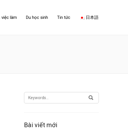
 việc làm
Du học sinh
Tin tức
日本語
SEARCH
SEARCH
FOR:
Bài viết mới