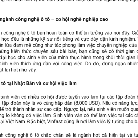
ngành công nghệ ô tô – cơ hội nghề nghiệp cao
 công nghệ ô tô bạn hoàn toàn có thể tin tưởng vào nơi đây. Gi
i học đều là những kỹ sư nổi tiếng và cực dày dặn kinh nghiệm. 
ền lửa đam mê cũng như tác phong làm việc chuyên nghiệp của
ững kiến thức chuyên sâu bài bản, bạn cũng sẽ có thời gian 
đại học cho sinh viên của mình thực hành trong khối thời gian 
sinh viên thích ứng dần với công việc. Do đó, đừng ngạc nhiê
t lại hot như vậy.
tô tại Nhật Bản và cơ hội việc làm
 sinh viên có nhiều cơ hội được tuyển vào làm tại các tập đoàn ô
 tập đoàn này là vô cùng hấp dẫn (8,000 USD). Nếu có năng lực
để trở thành nhân sự cao cấp. Ngược lại, nếu sinh viên muốn qua
g lo không có việc làm. Sinh viên vẫn có thể làm việc tại các c
ại Việt Nam. Đặc biệt, Vinfast cũng là nơi làm việc lý tưởng cho b
h công nghệ ô tô chắc chắn sẽ là ngành hot cả hiện tại và tư