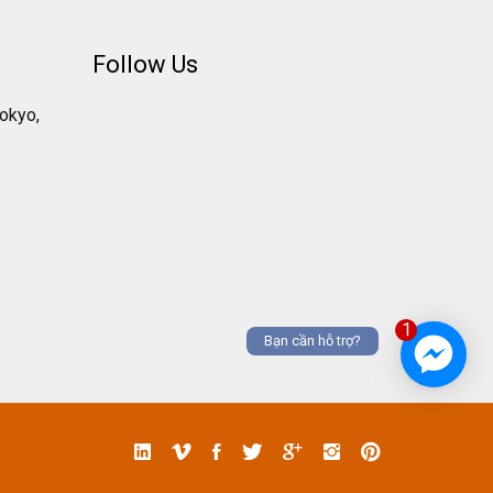
Follow Us
Tokyo,
1
Bạn cần hỗ trợ?
Linked
Vimeo
Facebook
Twitter
Google
Instgram
Pinterest
In