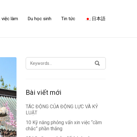
 việc làm
Du học sinh
Tin tức
日本語
SEARCH
SEARCH
FOR:
Bài viết mới
TÁC ĐỘNG CỦA ĐỘNG LỰC VÀ KỶ
LUẬT
10 Kỹ năng phỏng vấn xin việc “cầm
chắc” phần thắng