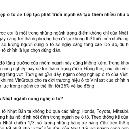
p ô tô sẽ tiếp tục phát triển mạnh và tạo thêm nhiều nhu c
ợc coi là một trong những ngành trọng điểm không chỉ của Nhậ
ngày càng trở thành phương tiện đi lại không thể thiếu của nhiều ng
 số lượng người dùng ô tô sẽ ngày càng tăng cao. Do đó, du 
 tô chính là lựa chọn đúng đắn.
 độ tăng trưởng của nhóm ngành này cũng không kém. Trong kho
h công nghiệp này sẽ trở thành trọng điểm. Đồng thời, nhu cầu về 
ng tăng vọt. Thời gian gần đây, ngành công nghiệp ô tô của Việ
 khi mà VinGroup cho ra đời thương hiệu ô tô Vinfast của chính 
 lực trong ngành có thể lên tới 25% về lao động
c Nhật ngành công nghệ ô tô?
tô Nhật Bản ta không bỏ qua các hãng: Honda, Toyota, Mitsubis
ng hiệu nổi đình nổi đám trong ngành xe ô tô. Theo thống kế của 
ủa Nhật chiếm 1/3 số lượng những hãng xe hàng đầu trên thế g
ng tốt nhất cho vị thế dẫn đầu của Nhật đối với ngành công ngh