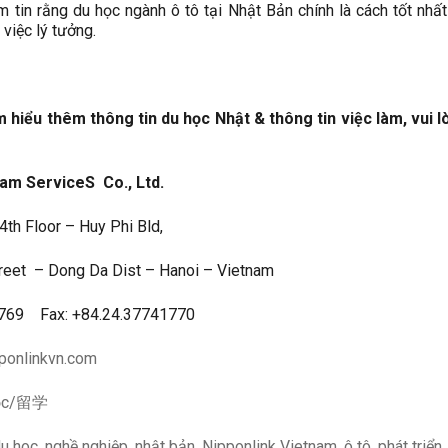
m tin rằng du học ngành ô tô tại Nhật Bản chính là cách tốt nhấ
việc lý tưởng.
 hiểu thêm thông tin du học Nhật & thông tin việc làm, vui l
am ServiceS Co., Ltd.
4th Floor – Huy Phi Bld,
reet – Dong Da Dist – Hanoi – Vietnam
1769 Fax: +84.24.37741770
ponlinkvn.com
học/留学
du hoc
,
nghề nghiệp
,
nhật bản
,
Nipponlink Vietnam
,
ô tô
,
phát triển