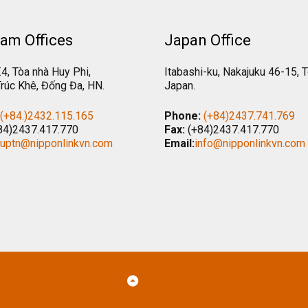
am Offices
Japan Office
.4, Tòa nhà Huy Phi,
Itabashi-ku, Nakajuku 46-15, 
rúc Khê, Đống Đa, HN.
Japan.
(+84.)2432.115.165
Phone:
(+84)2437.741.769
84)2437.417.770
Fax:
(+84)2437.417.770
tuptn@nipponlinkvn.com
Email:
info@nipponlinkvn.com
Back
to