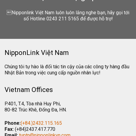
Nipponlink Việt Nam luôn luôn lắng nghe bạn, hãy gọi tới
số Hotline 0243 211 5165 để được hỗ trợ!
NipponLink Việt Nam
Chúng tôi tự hào là đối tác tin cậy của các công ty hàng đầu
Nhật Bản trong việc cung cấp nguồn nhân lực!
Vietnam Offices
P.401, T.4, Tòa nhà Huy Phi,
80-82 Trúc Khê, Đống Đa, HN.
Phone:
(+84.)2432.115.165
Fax:
(+84)2437.417.770
Email:
tuptn@nipponlinkvn.com