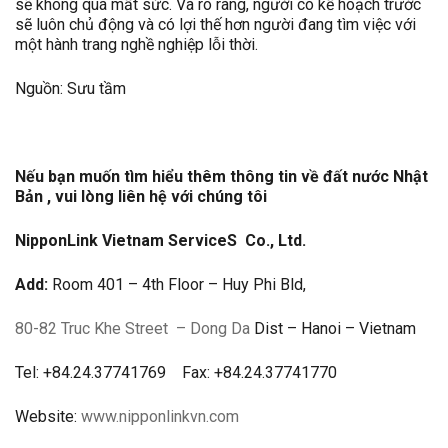
sẽ không quá mất sức. Và rõ ràng, người có kế hoạch trước
sẽ luôn chủ động và có lợi thế hơn người đang tìm việc với
một hành trang nghề nghiệp lỗi thời.
Nguồn: Sưu tầm
Nếu bạn muốn tìm hiểu thêm thông tin về đất nước Nhật
Bản , vui lòng liên hệ với chúng tôi
NipponLink Vietnam Service
S
Co., Ltd.
Add:
Room 401 – 4th Floor – Huy Phi Bld,
80-82 Truc Khe Street
– Dong Da
Dist – Hanoi – Vietnam
Tel: +84.24.37741769 Fax: +84.24.37741770
Website:
www.nipponlinkvn.com