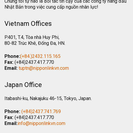
Chúng tôi tự hào là đối tác tin cậy của các công ty hàng đầu
Nhật Bản trong việc cung cấp nguồn nhân lực!
Vietnam Offices
P.401, T.4, Tòa nhà Huy Phi,
80-82 Trúc Khê, Đống Đa, HN.
Phone:
(+84.)2432.115.165
Fax:
(+84)2437.417.770
Email:
tuptn@nipponlinkvn.com
Japan Office
Itabashi-ku, Nakajuku 46-15, Tokyo, Japan.
Phone:
(+84)2437.741.769
Fax:
(+84)2437.417.770
Email:
info@nipponlinkvn.com