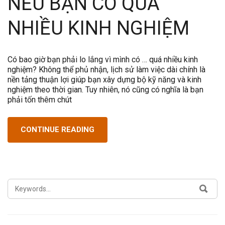
NẾU BẠN CÓ QUÁ
NHIỀU KINH NGHIỆM
Có bao giờ bạn phải lo lắng vì mình có … quá nhiều kinh
nghiệm? Không thể phủ nhận, lịch sử làm việc dài chính là
nền tảng thuận lợi giúp bạn xây dựng bộ kỹ năng và kinh
nghiệm theo thời gian. Tuy nhiên, nó cũng có nghĩa là bạn
phải tốn thêm chút
CONTINUE READING
SEARCH
SEA
FOR: