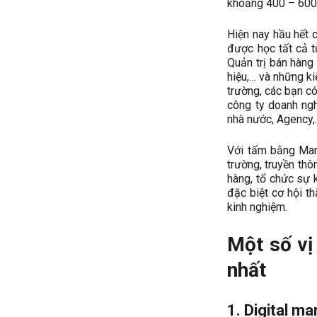
khoảng 400 – 600
Hiện nay hầu hết 
được học tất cả t
Quản trị bán hàng
hiệu,… và những ki
trường, các bạn c
công ty doanh ngh
nhà nước, Agency,
Với tấm bằng Mark
trường, truyền th
hàng, tổ chức sự 
đặc biệt cơ hội th
kinh nghiệm.
Một số vị
nhất
1. Digital ma