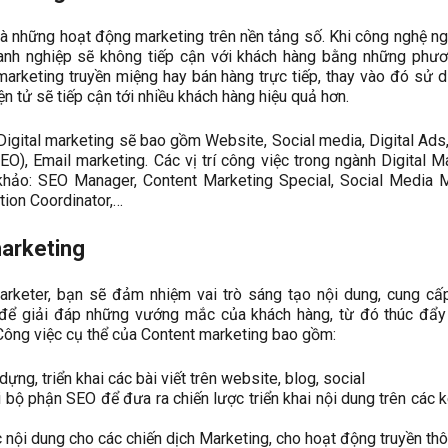
 là những hoạt động marketing trên nền tảng số. Khi công nghệ n
doanh nghiệp sẽ không tiếp cận với khách hàng bằng những phư
marketing truyền miệng hay bán hàng trực tiếp, thay vào đó sử 
n tử sẽ tiếp cận tới nhiều khách hàng hiệu quả hơn.
Digital marketing sẽ bao gồm Website, Social media, Digital Ads
O), Email marketing. Các vị trí công việc trong ngành Digital M
khảo: SEO Manager, Content Marketing Special, Social Media 
ion Coordinator,…
marketing
arketer, bạn sẽ đảm nhiệm vai trò sáng tạo nội dung, cung c
h để giải đáp những vướng mắc của khách hàng, từ đó thúc đẩy
ông việc cụ thể của Content marketing bao gồm:
dựng, triển khai các bài viết trên website, blog, social
 bộ phận SEO để đưa ra chiến lược triển khai nội dung trên các 
 nội dung cho các chiến dịch Marketing, cho hoạt động truyền th