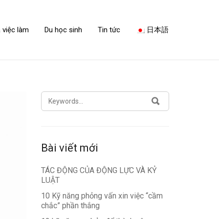
 việc làm
Du học sinh
Tin tức
日本語
SEARCH
SEARCH
FOR:
Bài viết mới
TÁC ĐỘNG CỦA ĐỘNG LỰC VÀ KỶ
LUẬT
10 Kỹ năng phỏng vấn xin việc “cầm
chắc” phần thắng