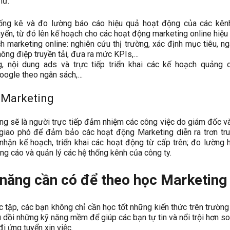
hư:
ống kê và đo lường báo cáo hiệu quả hoạt động của các kênh
uyến, từ đó lên kế hoạch cho các hoạt động marketing online hiệu
 marketing online: nghiên cứu thị trường, xác định mục tiêu, n
hông điệp truyền tải, đưa ra mức KPIs,…
, nội dung ads và trực tiếp triển khai các kế hoạch quảng 
oogle theo ngân sách,…
 Marketing
ng sẽ là người trực tiếp đảm nhiệm các công việc do giám đốc v
giao phó để đảm bảo các hoạt động Marketing diễn ra trơn tr
ẽ nhận kế hoạch, triển khai các hoạt động từ cấp trên; đo lường 
ng cáo và quản lý các hệ thống kênh của công ty.
năng cần có để theo học Marketing
ọc tập, các bạn không chỉ cần học tốt những kiến thức trên trườn
 dồi những kỹ năng mềm để giúp các bạn tự tin và nổi trội hơn so
đi ứng tuyển xin việc.