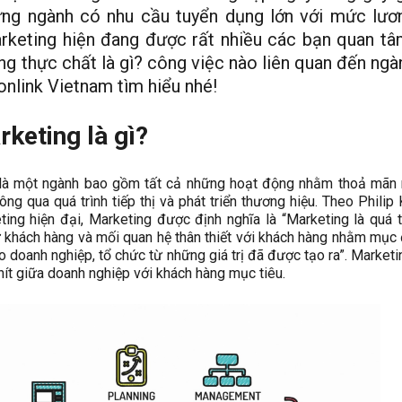
ng ngành có nhu cầu tuyển dụng lớn với mức lươ
rketing hiện đang được rất nhiều các bạn quan tâ
g thực chất là gì? công việc nào liên quan đến ngà
nlink Vietnam tìm hiểu nhé!
keting là gì?
là một ngành bao gồm tất cả những hoạt động nhằm thoả mãn 
ng qua quá trình tiếp thị và phát triển thương hiệu. Theo Philip 
ing hiện đại, Marketing được định nghĩa là “Marketing là quá t
từ khách hàng và mối quan hệ thân thiết với khách hàng nhằm mục 
 cho doanh nghiệp, tổ chức từ những giá trị đã được tạo ra”. Market
hít giữa doanh nghiệp với khách hàng mục tiêu.