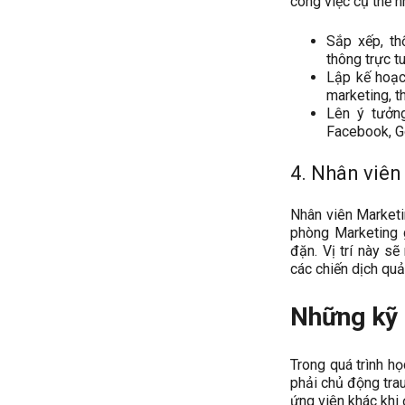
công việc cụ thể n
Sắp xếp, th
thông trực t
Lập kế hoạch
marketing, t
Lên ý tưởng
Facebook, G
4. Nhân viên
Nhân viên Marketi
phòng Marketing 
đặn. Vị trí này s
các chiến dịch quả
Những kỹ 
Trong quá trình h
phải chủ động trau
ứng viên khác khi 