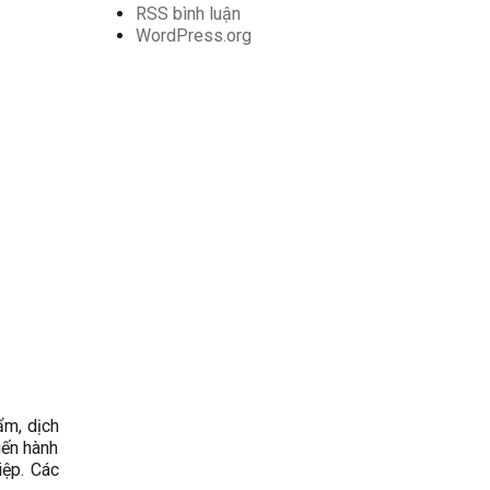
RSS bình luận
WordPress.org
ẩm, dịch
iến hành
iệp. Các