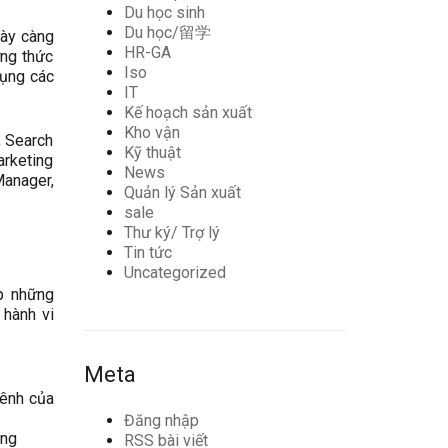
Du học sinh
Du học/留学
gày càng
HR-GA
ơng thức
Iso
dụng các
IT
Kế hoạch sản xuất
Kho vận
, Search
Kỹ thuật
arketing
News
Manager,
Quản lý Sản xuất
sale
Thư ký/ Trợ lý
Tin tức
Uncategorized
ấp những
 hành vi
Meta
kênh của
Đăng nhập
ông
RSS bài viết