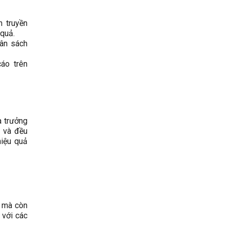
 truyền
 quả.
gân sách
cáo trên
à trưởng
u và đều
hiệu quả
g mà còn
 với các