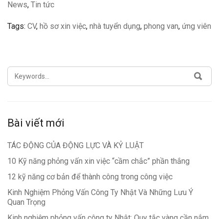
News
,
Tin tức
Tags:
CV
,
hồ sơ xin việc
,
nhà tuyển dụng
,
phong van
,
ứng viên
SEARCH
SEA
FOR:
Bài viết mới
TÁC ĐỘNG CỦA ĐỘNG LỰC VÀ KỶ LUẬT
10 Kỹ năng phỏng vấn xin việc “cầm chắc” phần thắng
12 kỹ năng cơ bản để thành công trong công việc
Kinh Nghiệm Phỏng Vấn Công Ty Nhật Và Những Lưu Ý
Quan Trọng
Kinh nghiệm phỏng vấn công ty Nhật: Quy tắc vàng cần nắm