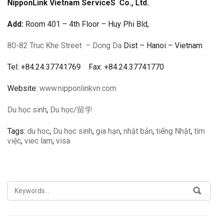
NipponLink Vietnam Service
S
Co., Ltd.
Add:
Room 401 – 4th Floor – Huy Phi Bld,
80-82 Truc Khe Street
– Dong Da
Dist – Hanoi – Vietnam
Tel: +84.24.37741769 Fax: +84.24.37741770
Website:
www.nipponlinkvn.com
Du học sinh
,
Du học/留学
Tags:
du hoc
,
Du học sinh
,
gia hạn
,
nhật bản
,
tiếng Nhật
,
tìm
việc
,
viec lam
,
visa
SEARCH
SEA
FOR: