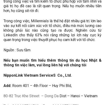
trong công việc và tìm kiếm tổ chức phù hợp với tầm nhìn và
giá trị họ đề cao là rất quan trọng. Nếu họ muốn nhiều tiền
hơn, họ cũng sẽ rời đi.
Trong công việc, Millennials là thế hệ đặt nhiều giá trị lớn lao
vào sự kết nối cảm xúc với tổ chức, điều mà mức lương cao
không phải lúc nào cũng tạo ra được. Nghiên cứu từ
LinkedIn cho thấy 63% nói rằng những lợi ích này cực kỳ
quan trọng trong việc thuyết phục họ cam kết với tổ chức.
Nguồn : Sưu tầm
Nếu bạn muốn tìm hiểu thêm thông tin du học Nhật &
thông tin việc làm, vui lòng liên hệ với chúng tôi
NipponLink Vietnam Service
S
Co., Ltd.
Add:
Room 401 – 4th Floor – Huy Phi Bld,
80-82 Truc Khe Street
– Dong Da
Dist – Hanoi – Vietnam