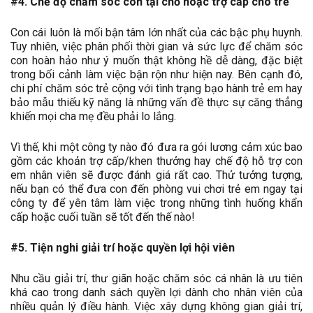
#4. Chế độ chăm sóc con tại chỗ hoặc trợ cấp cho trẻ
Con cái luôn là mối bận tâm lớn nhất của các bậc phụ huynh.
Tuy nhiên, việc phân phối thời gian và sức lực để chăm sóc
con hoàn hảo như ý muốn thật không hề dễ dàng, đặc biệt
trong bối cảnh làm việc bận rộn như hiện nay. Bên cạnh đó,
chi phí chăm sóc trẻ cộng với tình trạng bạo hành trẻ em hay
bảo mẫu thiếu kỹ năng là những vấn đề thực sự căng thẳng
khiến mọi cha mẹ đều phải lo lắng.
Vì thế, khi một công ty nào đó đưa ra gói lương cảm xúc bao
gồm các khoản trợ cấp/khen thưởng hay chế độ hỗ trợ con
em nhân viên sẽ được đánh giá rất cao. Thử tưởng tượng,
nếu bạn có thể đưa con đến phòng vui chơi trẻ em ngay tại
công ty để yên tâm làm việc trong những tình huống khẩn
cấp hoặc cuối tuần sẽ tốt đến thế nào!
#5. Tiện nghi giải trí hoặc quyền lợi hội viên
Nhu cầu giải trí, thư giãn hoặc chăm sóc cá nhân là ưu tiên
khá cao trong danh sách quyền lợi dành cho nhân viên của
nhiều quản lý điều hành. Việc xây dựng không gian giải trí,