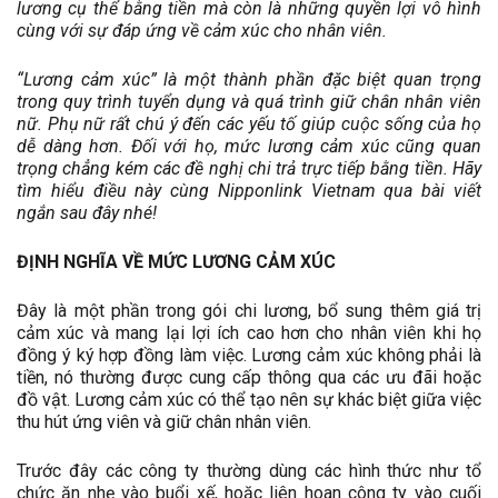
lương cụ thể bằng tiền mà còn là những quyền lợi vô hình
cùng với sự đáp ứng về cảm xúc cho nhân viên.
“Lương cảm xúc” là một thành phần đặc biệt quan trọng
trong quy trình tuyển dụng và quá trình giữ chân nhân viên
nữ. Phụ nữ rất chú ý đến các yếu tố giúp cuộc sống của họ
dễ dàng hơn. Đối với họ, mức lương cảm xúc cũng quan
trọng chẳng kém các đề nghị chi trả trực tiếp bằng tiền.
Hãy
tìm hiểu điều này cùng
Nipponlink
Vietnam
qua bài viết
ngắn sau đây nhé!
ĐỊNH NGHĨA VỀ MỨC LƯƠNG CẢM XÚC
Đây là một phần trong gói chi lương, bổ sung thêm giá trị
cảm xúc và mang lại lợi ích cao hơn cho nhân viên khi họ
đồng ý ký hợp đồng làm việc. Lương cảm xúc không phải là
tiền, nó thường được cung cấp thông qua các ưu đãi hoặc
đồ vật. Lương cảm xúc có thể tạo nên sự khác biệt giữa việc
thu hút ứng viên và giữ chân nhân viên.
Trước đây các công ty thường dùng các hình thức như tổ
chức ăn nhẹ vào buổi xế, hoặc liên hoan công ty vào cuối