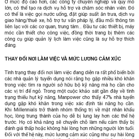
Ở mức độ cao hơn, các công ty chuyên nghiệp và quy mô
lớn, có thể tạo ra dịch vụ hỗ trợ và chăm sóc nhân viên. Đó
có thể là việc gọi nước uống, đặt giúp suất ăn trưa, dịch vụ
giao hàng/thuê xe, hỗ trợ tư vấn pháp lý, đầu mối thông tin
liên lạc với các cơ quan, trung tâm… Đầu tư các thiết bị, máy
móc cần thiết cho công việc, đồng thời trang bị thêm các
công cụ giúp quản lý lịch làm việc cũng là sự hỗ trợ thích
đáng.
THAY ĐỔI NƠI LÀM VIỆC VÀ MỨC LƯƠNG CẢM XÚC
Tình trạng thay đổi nơi làm việc đang diễn ra rất phổ biến bởi
các nhà quản lý tuyển dụng nói rằng họ gặp nhiều khó khăn
trong việc tìm ra người sở hữu bộ kỹ năng mà họ cần cho
các vị trí để ngỏ. Trong một cuộc khảo sát gần đây về tình
trạng thiếu hụt kỹ năng, Manpower cho thấy 47% nhà tuyển
dụng gặp khó khăn trong việc xác định tài năng họ cần.
Khi Millennials trở thành nhóm thống trị về mặt nhân khẩu
học, lòng trung thành của họ dễ bị lung lay hơn các thế hệ
trước. Họ có khả năng sẽ chuyển chỗ làm nếu cảm thấy bị
đánh giá thấp hoặc không hài lòng hơn những người lớn tuổi.
Đối với thế hệ này, mức lương cảm xúc cũng như sự hài lòng