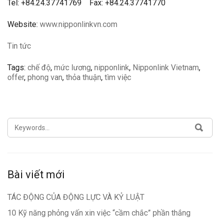
Tel: +84.24.37741769 Fax: +84.24.37741770
Website:
www.nipponlinkvn.com
Tin tức
Tags:
chế độ
,
mức lương
,
nipponlink
,
Nipponlink Vietnam
,
offer
,
phong van
,
thỏa thuận
,
tìm việc
SEARCH
SEA
FOR:
Bài viết mới
TÁC ĐỘNG CỦA ĐỘNG LỰC VÀ KỶ LUẬT
10 Kỹ năng phỏng vấn xin việc “cầm chắc” phần thắng