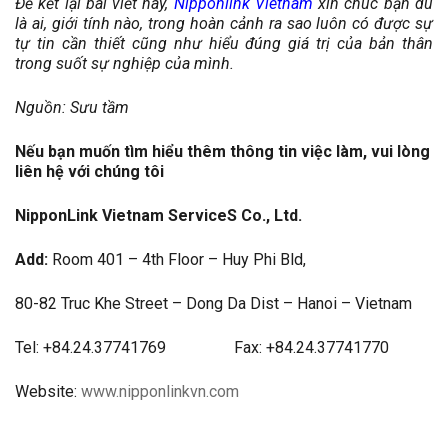
Để kết lại bài viết này,
Nipponlink Vietnam
xin chúc bạn dù
là ai, giới tính nào, trong hoàn cảnh ra sao luôn có được sự
tự tin cần thiết cũng như hiểu đúng giá trị của bản thân
trong suốt sự nghiệp của mình.
Nguồn: Sưu tầm
Nếu bạn muốn tìm hiểu thêm thông tin việc làm, vui lòng
liên hệ với chúng tôi
NipponLink Vietnam ServiceS Co., Ltd.
Add:
Room 401 – 4th Floor – Huy Phi Bld,
80-82 Truc Khe Street – Dong Da Dist – Hanoi – Vietnam
Tel: +84.24.37741769 Fax: +84.24.37741770
Website:
www.nipponlinkvn.com