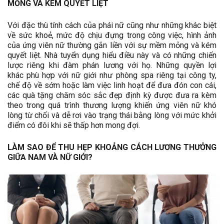
MỎNG VÀ KÉM QUYẾT LIỆT
Với đặc thù tính cách của phái nữ cũng như những khác biệt
về sức khoẻ, mức độ chịu đựng trong công việc, hình ảnh
của ứng viên nữ thường gắn liền với sự mềm mỏng và kém
quyết liệt. Nhà tuyển dụng hiểu điều này và có những chiến
lược riêng khi đàm phán lương với họ. Những quyền lợi
khác phù hợp với nữ giới như phòng spa riêng tại công ty,
chế độ về sớm hoặc làm việc linh hoạt để đưa đón con cái,
các quà tặng chăm sóc sắc đẹp định kỳ được đưa ra kèm
theo trong quá trình thương lượng khiến ứng viên nữ khó
lòng từ chối và dễ rơi vào trạng thái bằng lòng với mức khởi
điểm có đôi khi sẽ thấp hơn mong đợi.
LÀM SAO ĐỂ THU HẸP KHOẢNG CÁCH LƯƠNG THƯỞNG
GIỮA NAM VÀ NỮ GIỚI?