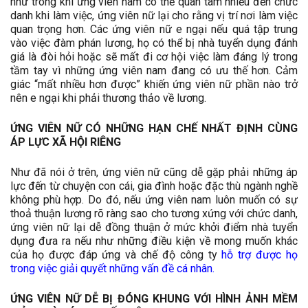
như trong khi ứng viên nam có thể quan tâm nhiều đến chức
danh khi làm việc, ứng viên nữ lại cho rằng vị trí nơi làm việc
quan trọng hơn. Các ứng viên nữ e ngại nếu quá tập trung
vào việc đàm phán lương, họ có thể bị nhà tuyển dụng đánh
giá là đòi hỏi hoặc sẽ mất đi cơ hội việc làm đáng lý trong
tầm tay vì những ứng viên nam đang có ưu thế hơn. Cảm
giác “mất nhiều hơn được” khiến ứng viên nữ phần nào trở
nên e ngại khi phải thương thảo về lương.
ỨNG VIÊN NỮ CÓ NHỮNG HẠN CHẾ NHẤT ĐỊNH CÙNG
ÁP LỰC XÃ HỘI RIÊNG
Như đã nói ở trên, ứng viên nữ cũng dễ gặp phải những áp
lực đến từ chuyện con cái, gia đình hoặc đặc thù ngành nghề
không phù hợp. Do đó, nếu ứng viên nam luôn muốn có sự
thoả thuận lương rõ ràng sao cho tương xứng với chức danh,
ứng viên nữ lại dễ đồng thuận ở mức khởi điểm nhà tuyển
dụng đưa ra nếu như những điều kiện về mong muốn khác
của họ được đáp ứng và chế độ công ty
hỗ trợ được họ
trong việc giải quyết những vấn đề cá nhân.
ỨNG VIÊN NỮ DỄ BỊ ĐÓNG KHUNG VỚI HÌNH ẢNH MỀM