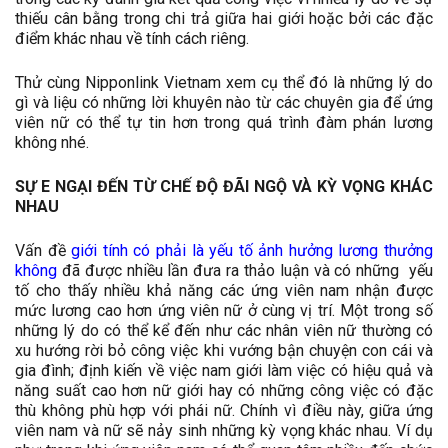
thiếu cân bằng trong chi trả giữa hai giới hoặc bởi các đặc
điểm khác nhau về tính cách riêng.
Thử cùng Nipponlink Vietnam xem cụ thể đó là những lý do
gì và liệu có những lời khuyên nào từ các chuyên gia để ứng
viên nữ có thể tự tin hơn trong quá trình đàm phán lương
không nhé.
SỰ E NGẠI ĐẾN TỪ CHẾ ĐỘ ĐÃI NGỘ VÀ KỲ VỌNG KHÁC
NHAU
Vấn đề
giới tính có phải là yếu tố ảnh hưởng lương thưởng
không
đã được nhiều lần đưa ra thảo luận và có những yếu
tố cho thấy nhiều khả năng các ứng viên nam nhận được
mức lương cao hơn ứng viên nữ ở cùng vị trí. Một trong số
những lý do có thể kể đến như các nhân viên nữ thường có
xu hướng rời bỏ công việc khi vướng bận chuyện con cái và
gia đình; định kiến về việc nam giới làm việc có hiệu quả và
năng suất cao hơn nữ giới hay có những công việc có đặc
thù không phù hợp với phái nữ. Chính vì điều này, giữa ứng
viên nam và nữ sẽ nảy sinh những kỳ vọng khác nhau. Ví dụ