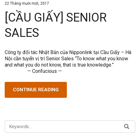
22 Tháng mười một, 2017
[CẦU GIẤY] SENIOR
SALES
Công ty đối tác Nhật Bản của Nipponlink tại Cầu Giấy – Hà
Nội cần tuyển vị trí Senior Sales “To know what you know
and what you do not know, that is true knowledge.”
— Confucious —
CONTINUE READING
SEARCH
SEA
FOR: