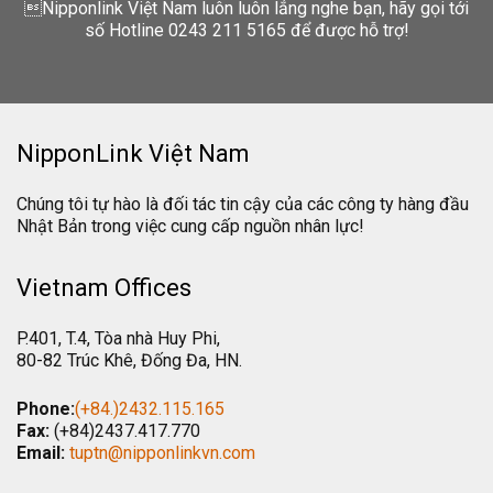
Nipponlink Việt Nam luôn luôn lắng nghe bạn, hãy gọi tới
số Hotline 0243 211 5165 để được hỗ trợ!
NipponLink Việt Nam
Chúng tôi tự hào là đối tác tin cậy của các công ty hàng đầu
Nhật Bản trong việc cung cấp nguồn nhân lực!
Vietnam Offices
P.401, T.4, Tòa nhà Huy Phi,
80-82 Trúc Khê, Đống Đa, HN.
Phone:
(+84.)2432.115.165
Fax:
(+84)2437.417.770
Email:
tuptn@nipponlinkvn.com