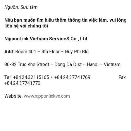
Nguồn: Sưu tầm
Nếu bạn muốn tìm hiểu thêm thông tin việc làm, vui lòng
liên hệ với chúng tôi
NipponLink Vietnam ServiceS Co., Ltd.
Add:
Room 401 – 4th Floor – Huy Phi Bld,
80-82 Truc Khe Street – Dong Da Dist – Hanoi – Vietnam
Tel: +84.24.32115165 / +84.24.37741769 Fax:
+84.24.37741770
Website:
www.nipponlinkvn.com