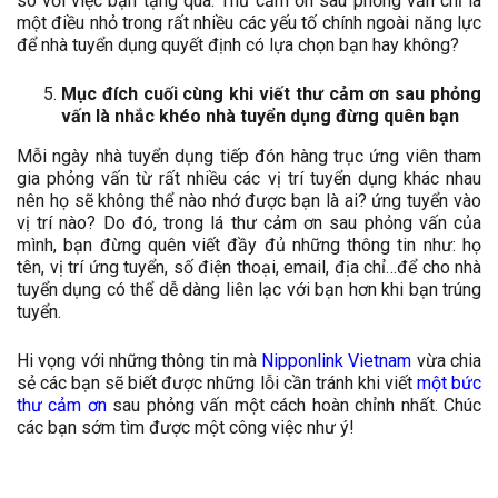
so với việc bạn tặng quà. Thư cảm ơn sau phỏng vấn chỉ là
một điều nhỏ trong rất nhiều các yếu tố chính ngoài năng lực
để nhà tuyển dụng quyết định có lựa chọn bạn hay không?
Mục đích cuối cùng khi viết thư cảm ơn sau phỏng
vấn là nhắc khéo nhà tuyển dụng đừng quên bạn
Mỗi ngày nhà tuyển dụng tiếp đón hàng trục ứng viên tham
gia phỏng vấn từ rất nhiều các vị trí tuyển dụng khác nhau
nên họ sẽ không thể nào nhớ được bạn là ai? ứng tuyển vào
vị trí nào? Do đó, trong lá thư cảm ơn sau phỏng vấn của
mình, bạn đừng quên viết đầy đủ những thông tin như: họ
tên, vị trí ứng tuyển, số điện thoại, email, địa chỉ…để cho nhà
tuyển dụng có thể dễ dàng liên lạc với bạn hơn khi bạn trúng
tuyển.
Hi vọng với những thông tin mà
Nipponlink Vietnam
vừa chia
sẻ các bạn sẽ biết được những lỗi cần tránh khi viết
một bức
thư cảm ơn
sau phỏng vấn một cách hoàn chỉnh nhất. Chúc
các bạn sớm tìm được một công việc như ý!