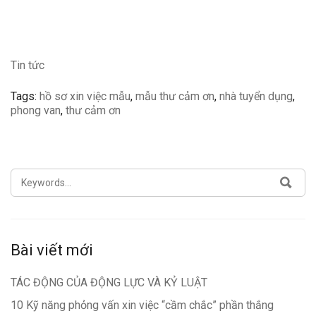
Tin tức
Tags:
hồ sơ xin việc mẫu
,
mẫu thư cảm ơn
,
nhà tuyển dụng
,
phong van
,
thư cảm ơn
SEARCH
SEA
FOR:
Bài viết mới
TÁC ĐỘNG CỦA ĐỘNG LỰC VÀ KỶ LUẬT
10 Kỹ năng phỏng vấn xin việc “cầm chắc” phần thắng