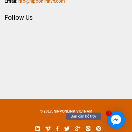
Email:
info@nipponlinkvn.com
Follow Us
© 2017, NIPPONLINK VIETNAM
1
Bạn cần hỗ trợ?
Linked
Vimeo
Facebook
Twitter
Google
Instgram
Pinterest