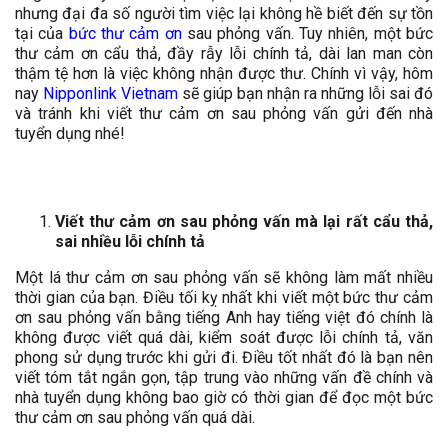
nhưng đại đa số người tìm việc lại không hề biết đến sự tồn
tại của
bức thư cảm ơn
sau phỏng vấn. Tuy nhiên, một bức
thư cảm ơn cẩu thả, đầy rẫy lỗi chính tả, dài lan man còn
thậm tệ hơn là việc không nhận được thư. Chính vì vậy, hôm
nay
Nipponlink Vietnam
sẽ giúp bạn nhận ra những lỗi sai đó
và tránh khi viết thư cảm ơn sau phỏng vấn gửi đến nhà
tuyển dụng nhé!
Viết thư cảm ơn sau phỏng vấn mà lại rất cẩu thả,
sai nhiều lỗi chính tả
Một lá thư cảm ơn sau phỏng vấn sẽ không làm mất nhiều
thời gian của bạn. Điều tối kỵ nhất khi viết một bức thư cảm
ơn sau phỏng vấn bằng tiếng Anh hay tiếng việt đó chính là
không được viết quá dài, kiểm soát được lỗi chính tả, văn
phong sử dụng trước khi gửi đi. Điều tốt nhất đó là bạn nên
viết tóm tắt ngắn gọn, tập trung vào những vấn đề chính và
nhà tuyển dụng không bao giờ có thời gian để đọc một bức
thư cảm ơn sau phỏng vấn quá dài.