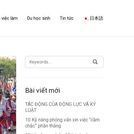
 việc làm
Du học sinh
Tin tức
日本語
SEARCH
SEARCH
FOR:
Bài viết mới
TÁC ĐỘNG CỦA ĐỘNG LỰC VÀ KỶ
LUẬT
10 Kỹ năng phỏng vấn xin việc “cầm
chắc” phần thắng