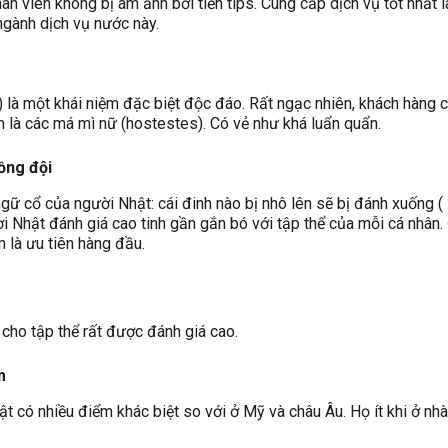
hân viên không bị ám ảnh bởi tiền tips. Cung cấp dịch vụ tốt nhất 
ngành dịch vụ nước này.
 là một khái niệm đặc biệt độc đáo. Rất ngạc nhiên, khách hàng 
 là các má mì nữ (hostestes). Có vẻ như khá luẩn quẩn.
ồng đội
gữ cổ của người Nhật: cái đinh nào bị nhô lên sẽ bị đánh xuốn
ật đánh giá cao tinh gần gắn bó với tập thể của mỗi cá nhân.
 là ưu tiên hàng đầu.
 cho tập thể rất được đánh giá cao.
m
t có nhiều điểm khác biệt so với ở Mỹ và châu Âu. Họ ít khi ở nhà,