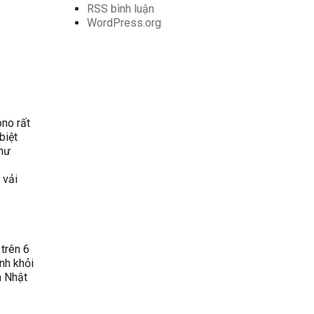
RSS bình luận
WordPress.org
no rất
biệt
như
 vải
 trên 6
nh khỏi
a Nhật