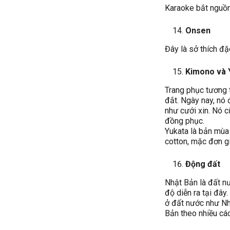
Karaoke bắt nguồn 
Onsen
Đây là sở thích đặ
Kimono và 
Trang phục tương 
đắt. Ngày nay, nó
như cưới xin. Nó 
đồng phục.
Yukata là bản mùa
cotton, mặc đơn gi
Động đất
Nhật Bản là đất nư
độ diễn ra tại đâ
ở đất nước như Nh
Bản theo nhiều cá