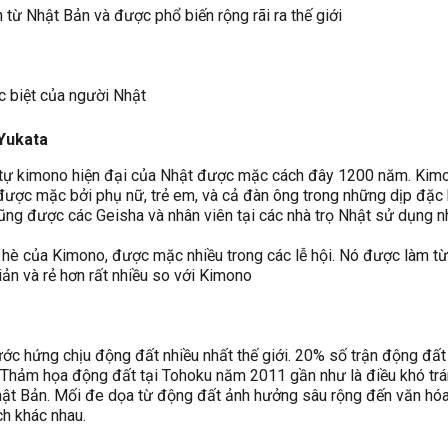
từ Nhật Bản và được phổ biến rộng rãi ra thế giới
c biệt của người Nhật
Yukata
tự kimono hiện đại của Nhật được mặc cách đây 1200 năm. Kimo
 được mặc bởi phụ nữ, trẻ em, và cả đàn ông trong những dịp đặc 
cũng được các Geisha và nhân viên tại các nhà trọ Nhật sử dụng 
 hè của Kimono, được mặc nhiều trong các lễ hội. Nó được làm từ
ản và rẻ hơn rất nhiều so với Kimono
ớc hứng chịu động đất nhiều nhất thế giới. 20% số trận động đất
y. Thảm họa động đất tại Tohoku năm 2011 gần như là điều khó trá
ật Bản. Mối đe dọa từ động đất ảnh hưởng sâu rộng đến văn hó
ch khác nhau.