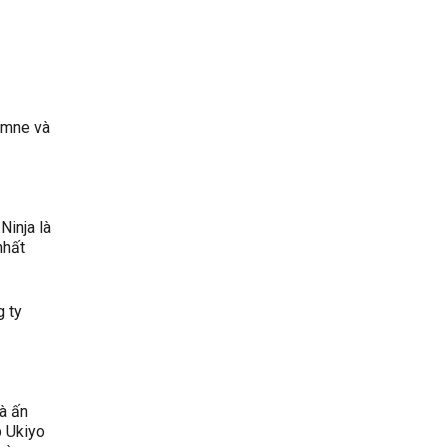
samne và
Ninja là
nhất
g ty
à ấn
p Ukiyo