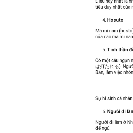
Điều hay nhất là n
tiêu duy nhất của 
Hosuto
Má mì nam (hosto)
của các má mì nam
Tinh thần đ
Có một câu ngạn n
は打たれる). Người Nh
Bản, làm việc nhóm
Sự hi sinh cá nhân
Người đi là
Người đi làm ở Nhậ
để ngủ.