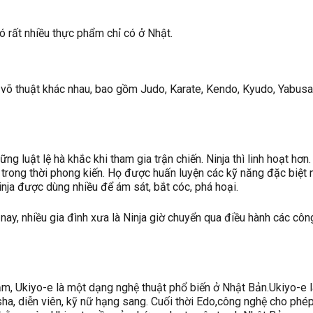
ó rất nhiều thực phẩm chỉ có ở Nhật.
i võ thuật khác nhau, bao gồm Judo, Karate, Kendo, Kyudo, Yabu
g luật lệ hà khắc khi tham gia trận chiến. Ninja thì linh hoạt hơn. 
 trong thời phong kiến. Họ được huấn luyện các kỹ năng đặc biệt 
inja được dùng nhiều để ám sát, bắt cóc, phá hoại.
ay, nhiều gia đình xưa là Ninja giờ chuyển qua điều hành các côn
m, Ukiyo-e là một dạng nghệ thuật phổ biến ở Nhật Bản.Ukiyo-e l
sha, diễn viên, kỹ nữ hạng sang. Cuối thời Edo,công nghệ cho phé