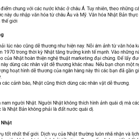
 điểm chung với các nước khác ở châu Á. Tuy nhiên, theo những c
ớc này du nhập văn hóa từ châu Âu và Mỹ. Văn hóa Nhật Bản thực
 thế giới
ng
ải lúc nào cũng dễ thương như hiện nay. Nỗi ám ảnh từ văn hóa k
 1970 trong thời kỳ Nhật tăng trưởng kinh tế mạnh. Vào những n
o của Nhật hoàn thiện nghệ thuật marketing đại chúng. Để lấy đư
g này dùng các nhân vật dễ thương khác nhau. Nếu bạn chọn một 
ượng hoạt hình dễ thương của ngân hàng này thì các bạn đã gần g
.
a các cảnh báo, Nhật cũng thích dùng các nhân vật dễ thương.
n nam người Nhật. Người Nhật không thích hình ảnh quái dị mà cá
 là Nhật Bản không phải là đất nước quái dị.
 Nhật
ụ tốt nhất thế giới. Dịch vụ của Nhật thường luôn nhã nhặn và lịch