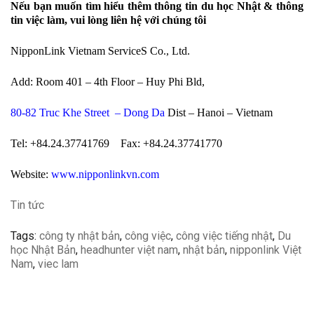
Nếu bạn muốn tìm hiểu thêm thông tin du học Nhật & thông
tin việc làm, vui lòng liên hệ với chúng tôi
NipponLink Vietnam ServiceS Co., Ltd.
Add: Room 401 – 4th Floor – Huy Phi Bld,
80-82 Truc Khe Street
– Dong Da
Dist – Hanoi – Vietnam
Tel: +84.24.37741769 Fax: +84.24.37741770
Website:
www.nipponlinkvn.com
Tin tức
Tags:
công ty nhật bản
,
công việc
,
công việc tiếng nhật
,
Du
học Nhật Bản
,
headhunter việt nam
,
nhật bản
,
nipponlink Việt
Nam
,
viec lam