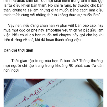
mình. Gratias chia sẻ: “Có một khái niệm trong tâm lí học gọi
là “tự điều khiển bản thân”. Nó chỉ ra rằng, tự thưởng cho bản
thân, chúng ta sẽ làm những gì ta muốn, bằng cách: làm điều
mình thích cùng với những thứ ta không thực sự muốn làm”.
Vậy nên, nếu đang chản nản vì phải viết bản báo cáo, hãy
mua một cốc cà phê hay smoothie yêu thích và bắt đầu làm
việc. Nếu có ai đó bạn muốn nói chuyện, hãy gọi cho họ khi
trên đường về nhà, khi đã hoàn thành công việc.
Cân đối thời gian
Thời gian tập trung của bạn là bao lâu? Thông thường,
mọi người chỉ tập trung trong khoảng 90 phút, sau đó cần
nghỉ ngơi.