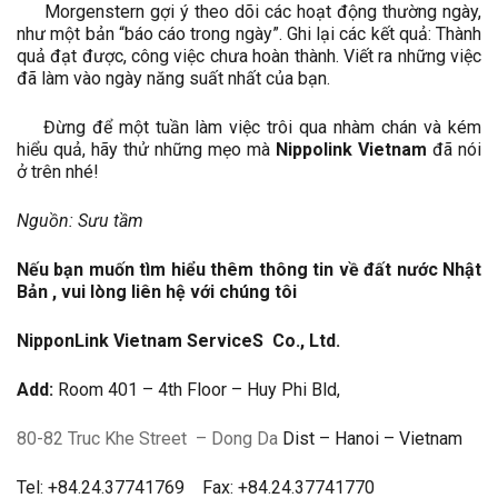
Morgenstern gợi ý theo dõi các hoạt động thường ngày,
như một bản “báo cáo trong ngày”. Ghi lại các kết quả: Thành
quả đạt được, công việc chưa hoàn thành. Viết ra những việc
đã làm vào ngày năng suất nhất của bạn.
Đừng để một tuần làm việc trôi qua nhàm chán và kém
hiểu quả, hãy thử những mẹo mà
Nippolink Vietnam
đã nói
ở trên nhé!
Nguồn: Sưu tầm
Nếu bạn muốn tìm hiểu thêm thông tin về đất nước Nhật
Bản , vui lòng liên hệ với chúng tôi
NipponLink Vietnam ServiceS Co., Ltd.
Add:
Room 401 – 4th Floor – Huy Phi Bld,
80-82 Truc Khe Street
– Dong Da
Dist – Hanoi – Vietnam
Tel: +84.24.37741769 Fax: +84.24.37741770