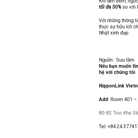
Khi làm đêm, ngườ
tối đa 50%
so với 
Với những thông ti
thực sự hữu ích c
Nhật xinh đẹp.
Nguồn : Sưu tầm
Nếu bạn muốn tìm 
hệ với chúng tôi
NipponLink Viet
Add:
Room 401 – 4
80-82 Truc Khe St
Tel: +84.24.3774