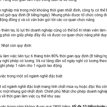
h nghiệp mà trong một khoảng thời gian nhất định, công ty có thể b
 số giờ quy định (8 tiếng/ngày). Nhưng phải được tổ chức công đ
 động đồng ý và có văn bản gửi tới các cơ quan chức năng.
 thiên tai, lũ lụt thì doanh nghiệp cũng có thể bố trí nhân viên làm
ng phải xin giấy phép đầy đủ và được cơ quan chức năng phê duy
 Nhật còn quy định:
 làm việc liên tục 6 tháng trên 80% thời gian quy định (8 tiếng/ng
 nghỉ phép có lương. Và cứ tăng dần số ngày nghỉ có lương the
 nghỉ phép 1 năm cho 1 người lao động.
 việc trong một số ngành nghề đặc biệt
 số ngành nghề đặc biệt mang tính chất mùa vụ hoặc đặc thù cô
ợc một khung giờ nhất định. Chính phủ Nhật cho phép doanh nghi
 về thời gian làm việc cụ thể như sau:
 việc trong năm không được quá 2800 tiếng,
tối đa 10 tiếng/ngày