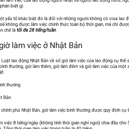
ian làm việc của lao động người Nhật và người lao động nước ngo
hân biệt gì.
ột yếu tố khác biệt đó là đối với những người không có visa lao 
 sẽ không được làm việc chính thức toàn bộ thời gian, mà chỉ đượ
ạn chế là
tối đa 28 tiếng/tuần
.
t giờ làm việc ở Nhật Bản
 Luật lao động Nhật Bản về số giờ làm việc của lao động cụ thể 
 bình thường, giờ làm thêm, giờ làm đêm và giờ làm việc của một 
ệt.
bình thường
ật Bản
 chính phủ Nhật Bản, giờ làm việc bình thường được quy định cụ t
 việc 8 tiếng/ngày (không tính thời gian nghỉ ngơi) chia đều cho 
. Tổng thời gian làm việc trong tuần là 40 tiếng.