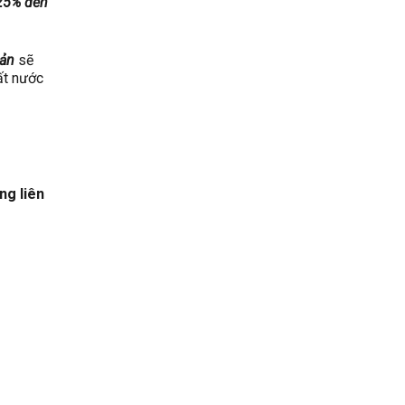
 25% đến
Bản
sẽ
ất nước
ng liên