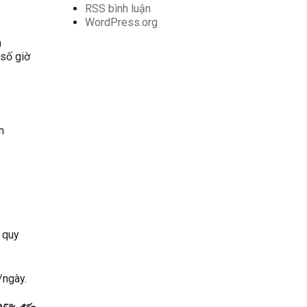
RSS bình luận
:
WordPress.org
h
 số giờ
.
n
 quy
/ngày.