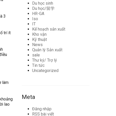
Du học sinh
Du học/留学
HR-GA
là 3
Iso
IT
Kế hoạch sản xuất
 trí ít
Kho vận
Kỹ thuật
News
nh
Quản lý Sản xuất
điều
sale
Thư ký/ Trợ lý
Tin tức
Uncategorized
ờ làm
Meta
 khoảng
ời lao
Đăng nhập
RSS bài viết