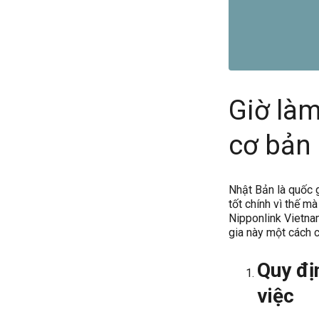
Giờ làm
cơ bản
Nhật Bản là quốc 
tốt chính vì thế m
Nipponlink Vietna
gia này một cách 
Quy đị
việc