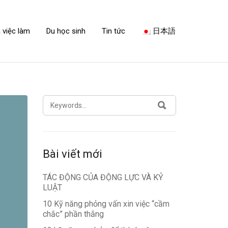
 việc làm
Du học sinh
Tin tức
日本語
SEARCH
SEARCH
FOR:
Bài viết mới
TÁC ĐỘNG CỦA ĐỘNG LỰC VÀ KỶ
LUẬT
10 Kỹ năng phỏng vấn xin việc “cầm
chắc” phần thắng