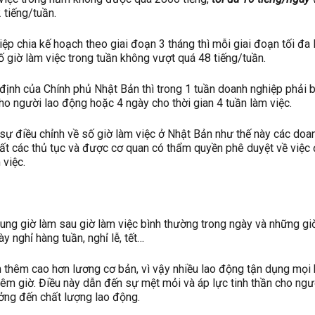
 tiếng/tuần.
ệp chia kế hoạch theo giai đoạn 3 tháng thì mỗi giai đoạn tối đa 
ố giờ làm việc trong tuần không vượt quá 48 tiếng/tuần.
định của Chính phủ Nhật Bản thì trong 1 tuần doanh nghiệp phải bố
ho người lao động hoặc 4 ngày cho thời gian 4 tuần làm việc.
ự điều chỉnh về số giờ làm việc ở Nhật Bản như thế này các doa
tất các thủ tục và được cơ quan có thẩm quyền phê duyệt về việc 
 việc.
hung giờ làm sau giờ làm việc bình thường trong ngày và những gi
y nghỉ hàng tuần, nghỉ lễ, tết…
 thêm cao hơn lương cơ bản, vì vậy nhiều lao động tận dụng mọi
hêm giờ. Điều này dẫn đến sự mệt mỏi và áp lực tinh thần cho ngư
ng đến chất lượng lao động.