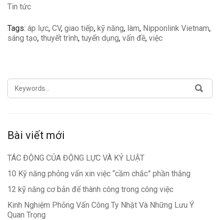
Tin tức
Tags:
áp lực
,
CV
,
giao tiếp
,
kỹ năng
,
làm
,
Nipponlink Vietnam
,
sáng tạo
,
thuyết trình
,
tuyển dụng
,
vấn đề
,
việc
SEARCH
SEA
FOR:
Bài viết mới
TÁC ĐỘNG CỦA ĐỘNG LỰC VÀ KỶ LUẬT
10 Kỹ năng phỏng vấn xin việc “cầm chắc” phần thắng
12 kỹ năng cơ bản để thành công trong công việc
Kinh Nghiệm Phỏng Vấn Công Ty Nhật Và Những Lưu Ý
Quan Trọng