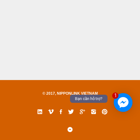
© 2017, NIPPONLINK VIETNAM
1
Bạn cần hỗ trợ?
Linked
Vimeo
Facebook
Twitter
Google
Instgram
Pinterest
In
Back
to