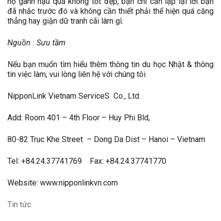
họ gánh hậu quả không tốt đẹp, bạn chỉ cần lặp lại lời bạn
đã nhắc trước đó và không cần thiết phải thể hiện quá căng
thẳng hay giận dữ tranh cãi làm gì.
Nguồn : Sưu tầm
Nếu bạn muốn tìm hiểu thêm thông tin du học Nhật & thông
tin việc làm, vui lòng liên hệ với chúng tôi
NipponLink Vietnam ServiceS Co., Ltd.
Add: Room 401 – 4th Floor – Huy Phi Bld,
80-82 Truc Khe Street – Dong Da Dist – Hanoi – Vietnam
Tel: +84.24.37741769 Fax: +84.24.37741770
Website: www.nipponlinkvn.com
Tin tức