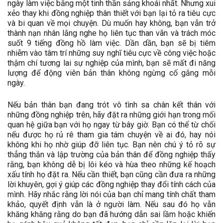
ngày làm việc bằng một tinh thần sảng khoái nhất. Nhưng xui
xẻo thay khi đồng nghiệp thân thiết với bạn lại tỏ ra tiêu cực
và bi quan về mọi chuyện. Dù muốn hay không, bạn vẫn trở
thành nạn nhân lắng nghe họ liên tục than vãn và trách móc
suốt 9 tiếng đồng hồ làm việc. Dần dần, bạn sẽ bị tiêm
nhiễm vào tâm trí những suy nghĩ tiêu cực về công việc hoặc
thậm chí tương lai sự nghiệp của mình, bạn sẽ mất đi năng
lượng để động viên bản thân không ngừng cố gắng mỗi
ngày.
Nếu bản thân bạn đang trót vô tình sa chân kết thân với
những đồng nghiệp trên, hãy đặt ra những giới hạn trong mối
quan hệ giữa bạn với họ ngay từ bây giờ. Bạn có thể từ chối
nếu được họ rủ rê tham gia tám chuyện về ai đó, hay nói
không khi họ nhờ giúp đỡ liên tục. Bạn nên chú ý tỏ rõ sự
thẳng thắn và lập trường của bản thân để đồng nghiệp thấy
rằng, bạn không dễ bị lôi kéo và hùa theo những kế hoạch
xấu tính họ đặt ra. Nếu cần thiết, bạn cũng cần đưa ra những
lời khuyên, gợi ý giúp các đồng nghiệp thay đổi tính cách của
mình. Hãy nhắc rằng lời nói của bạn chỉ mang tính chất tham
khảo, quyết định vẫn là ở người làm. Nếu sau đó họ vẫn
khăng khăng rằng do bạn đã hướng dẫn sai lầm hoặc khiến