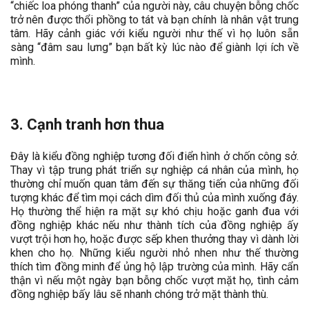
“chiếc loa phóng thanh” của người này, câu chuyện bỗng chốc
trở nên được thổi phồng to tát và bạn chính là nhân vật trung
tâm. Hãy cảnh giác với kiểu người như thế vì họ luôn sẵn
sàng “đâm sau lưng” bạn bất kỳ lúc nào để giành lợi ích về
mình.
3. Cạnh tranh hơn thua
Đây là kiểu đồng nghiệp tương đối điển hình ở chốn công sở.
Thay vì tập trung phát triển sự nghiệp cá nhân của mình, họ
thường chỉ muốn quan tâm đến sự thăng tiến của những đối
tượng khác để tìm mọi cách dìm đối thủ của mình xuống đáy.
Họ thường thể hiện ra mặt sự khó chịu hoặc ganh đua với
đồng nghiệp khác nếu như thành tích của đồng nghiệp ấy
vượt trội hơn họ, hoặc được sếp khen thưởng thay vì dành lời
khen cho họ. Những kiểu người nhỏ nhen như thế thường
thích tìm đồng minh để ủng hộ lập trường của mình. Hãy cẩn
thận vì nếu một ngày bạn bỗng chốc vượt mặt họ, tình cảm
đồng nghiệp bấy lâu sẽ nhanh chóng trở mặt thành thù.