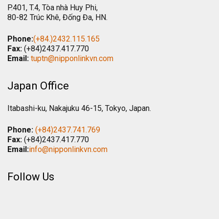
P.401, T.4, Tòa nhà Huy Phi,
80-82 Trúc Khê, Đống Đa, HN.
Phone:
(+84.)2432.115.165
Fax:
(+84)2437.417.770
Email:
tuptn@nipponlinkvn.com
Japan Office
Itabashi-ku, Nakajuku 46-15, Tokyo, Japan.
Phone:
(+84)2437.741.769
Fax:
(+84)2437.417.770
Email:
info@nipponlinkvn.com
Follow Us