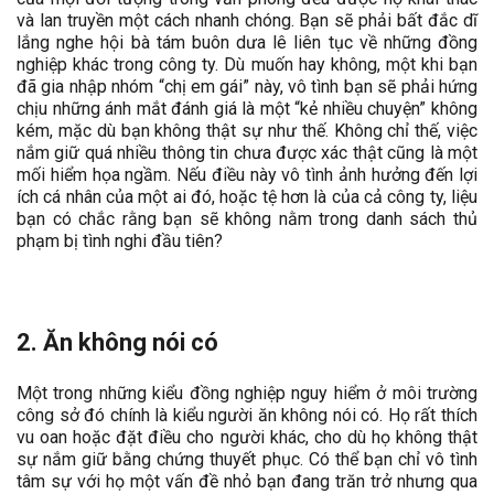
và lan truyền một cách nhanh chóng. Bạn sẽ phải bất đắc dĩ
lắng nghe hội bà tám buôn dưa lê liên tục về những đồng
nghiệp khác trong công ty. Dù muốn hay không, một khi bạn
đã gia nhập nhóm “chị em gái” này, vô tình bạn sẽ phải hứng
chịu những ánh mắt đánh giá là một “kẻ nhiều chuyện” không
kém, mặc dù bạn không thật sự như thế. Không chỉ thế, việc
nắm giữ quá nhiều thông tin chưa được xác thật cũng là một
mối hiểm họa ngầm. Nếu điều này vô tình ảnh hưởng đến lợi
ích cá nhân của một ai đó, hoặc tệ hơn là của cả công ty, liệu
bạn có chắc rằng bạn sẽ không nằm trong danh sách thủ
phạm bị tình nghi đầu tiên?
2. Ăn không nói có
Một trong những kiểu đồng nghiệp nguy hiểm ở môi trường
công sở đó chính là kiểu người ăn không nói có. Họ rất thích
vu oan hoặc đặt điều cho người khác, cho dù họ không thật
sự nắm giữ bằng chứng thuyết phục. Có thể bạn chỉ vô tình
tâm sự với họ một vấn đề nhỏ bạn đang trăn trở nhưng qua