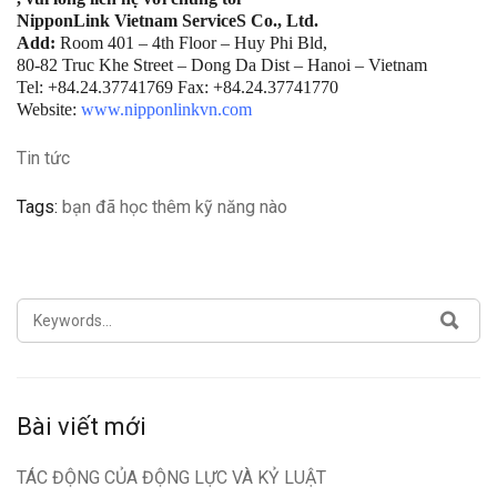
NipponLink Vietnam ServiceS Co., Ltd.
Add:
Room 401 – 4th Floor – Huy Phi Bld,
80-82 Truc Khe Street – Dong Da Dist – Hanoi – Vietnam
Tel: +84.24.37741769 Fax: +84.24.37741770
Website:
www.nipponlinkvn.com
Tin tức
Tags:
bạn đã học thêm kỹ năng nào
SEARCH
SEA
FOR:
Bài viết mới
TÁC ĐỘNG CỦA ĐỘNG LỰC VÀ KỶ LUẬT