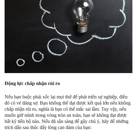
Động lực chấp nhận rủi ro
Nếu bạn buộc phải xốc lại mọi thứ để phát triển sự nghiệp, điều
đó có vẻ đáng sợ. Bạn không thể đạt được kết quả lớn nếu không
chấp nhận rủi ro, nghĩa là bạn có thể mắc sai lầm. Tuy vậy, nếu
muốn giữ mình trong vòng tròn an toàn, bạn sẽ không đạt được
bất kỳ tiến bộ nào. Nếu đã sẵn sàng để gây chú ý, hãy để những
trích dẫn sau thúc đẩy lòng can đảm của bạn: