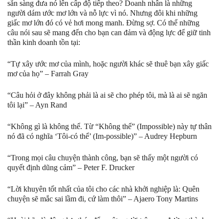
sẵn sàng đưa nó lên cấp độ tiếp theo? Doanh nhân là những
người dám ước mơ lớn và nỗ lực vì nó. Nhưng đôi khi những
giấc mơ lớn đó có vẻ hơi mong manh. Đừng sợ. Có thể những
câu nói sau sẽ mang đến cho bạn can đảm và động lực để giữ tinh
thần kinh doanh tồn tại:
“Tự xây ước mơ của mình, hoặc người khác sẽ thuê bạn xây giấc
mơ của họ” – Farrah Gray
“Câu hỏi ở đây không phải là ai sẽ cho phép tôi, mà là ai sẽ ngăn
tôi lại” – Ayn Rand
“Không gì là không thể. Từ “Không thể” (Impossible) này tự thân
nó đã có nghĩa ‘Tôi-có thể’ (Im-possible)” – Audrey Hepburn
“Trong mọi câu chuyện thành công, bạn sẽ thấy một người có
quyết định dũng cảm” – Peter F. Drucker
“Lời khuyên tốt nhất của tôi cho các nhà khởi nghiệp là: Quên
chuyện sẽ mắc sai lầm đi, cứ làm thôi” – Ajaero Tony Martins