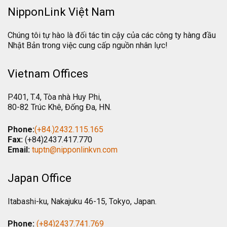
NipponLink Việt Nam
Chúng tôi tự hào là đối tác tin cậy của các công ty hàng đầu
Nhật Bản trong việc cung cấp nguồn nhân lực!
Vietnam Offices
P.401, T.4, Tòa nhà Huy Phi,
80-82 Trúc Khê, Đống Đa, HN.
Phone:
(+84.)2432.115.165
Fax:
(+84)2437.417.770
Email:
tuptn@nipponlinkvn.com
Japan Office
Itabashi-ku, Nakajuku 46-15, Tokyo, Japan.
Phone:
(+84)2437.741.769