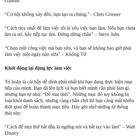
Gandhi
“Cơ hội không xảy đến, bạn tạo ra chúng.”– Chris Grosser
“Cách duy nhất để làm việc tốt là yêu việc bạn làm. Nếu bạn chưa
tìm ra nó, hãy tiếp tục tìm. Đừng dừng chân” – Steve Jobs
“Chọn một công việc mà bạn yêu, và bạn sẽ không bao giờ phải
làm việc một ngày nào nữa” – Khổng Tử
Khởi động lại động lực làm việc
Trì hoãn là cái bẫy dễ dính phải nhất khi bạn đang thực hiện mục
tiêu của mình. Bạn đã lên lịch và bạn biết mình cần phải làm gì,
nhưng bạn tự nhủ: “Để mai tính”. Những mục đó tuy không bị
loại khỏi danh sách, nhưng càng chần chừ thì bạn càng mất nhiều
thời gian để hoàn thành mục tiêu. Hãy ghi nhớ những từ thông
thái này:
“Cách để mọi thứ bắt đầu là ngừng nói và bắt tay vào làm” – Walt
Disney