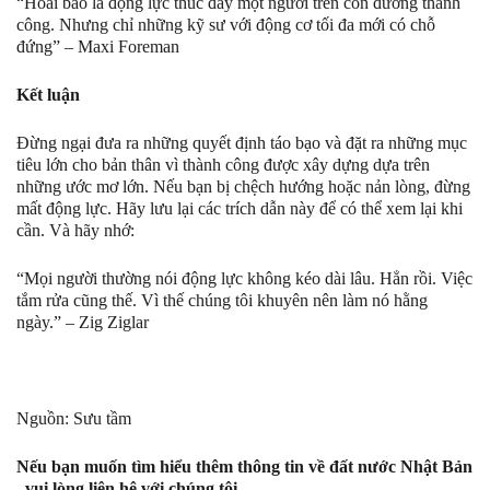
“Hoài bão là động lực thúc đẩy một người trên con đường thành
công. Nhưng chỉ những kỹ sư với động cơ tối đa mới có chỗ
đứng” – Maxi Foreman
Kết luận
Đừng ngại đưa ra những quyết định táo bạo và đặt ra những mục
tiêu lớn cho bản thân vì thành công được xây dựng dựa trên
những ước mơ lớn. Nếu bạn bị chệch hướng hoặc nản lòng, đừng
mất động lực. Hãy lưu lại các trích dẫn này để có thể xem lại khi
cần. Và hãy nhớ:
“Mọi người thường nói động lực không kéo dài lâu. Hẳn rồi. Việc
tắm rửa cũng thế. Vì thế chúng tôi khuyên nên làm nó hằng
ngày.” – Zig Ziglar
Nguồn: Sưu tầm
Nếu bạn muốn tìm hiểu thêm thông tin về đất nước Nhật Bản
, vui lòng liên hệ với chúng tôi