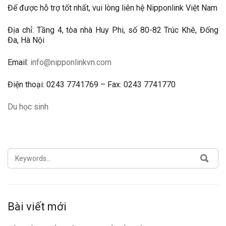
Để được hỗ trợ tốt nhất, vui lòng liên hệ Nipponlink Việt Nam
Địa chỉ: Tầng 4, tòa nhà Huy Phi, số 80-82 Trúc Khê, Đống
Đa, Hà Nội
Email:
info@nipponlinkvn.com
Điện thoại: 0243 7741769 – Fax: 0243 7741770
Du học sinh
SEARCH
SEA
FOR:
Bài viết mới