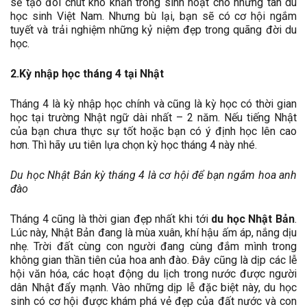
sẽ tạo đôi chút khó khăn trong sinh hoạt cho những tân du
học sinh Việt Nam. Nhưng bù lại, bạn sẽ có cơ hội ngắm
tuyết và trải nghiệm những kỷ niệm đẹp trong quãng đời du
học.
2.Kỳ nhập học tháng 4 tại Nhật
Tháng 4 là kỳ nhập học chính và cũng là kỳ học có thời gian
học tại trường Nhật ngữ dài nhất – 2 năm. Nếu tiếng Nhật
của bạn chưa thực sự tốt hoặc bạn có ý định học lên cao
hơn. Thì hãy ưu tiên lựa chọn kỳ học tháng 4 này nhé.
Du học Nhật Bản kỳ tháng 4 là cơ hội để bạn ngắm hoa anh
đào
Tháng 4 cũng là thời gian đẹp nhất khi tới
du học Nhật Bản
.
Lúc này, Nhật Bản đang là mùa xuân, khí hậu ấm áp, nắng dịu
nhẹ. Trời đất cùng con người đang cùng đắm mình trong
không gian thần tiên của hoa anh đào. Đây cũng là dịp các lễ
hội văn hóa, các hoạt động du lịch trong nước được người
dân Nhật đẩy mạnh. Vào những dịp lễ đặc biệt này, du học
sinh có cơ hội được khám phá vẻ đẹp của đất nước và con