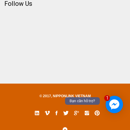
Follow Us
© 2017, NIPPONLINK VIETNAM
1
Bạn cần hỗ trợ?
Linked
Vimeo
Facebook
Twitter
Google
Instgram
Pinterest
In
Back