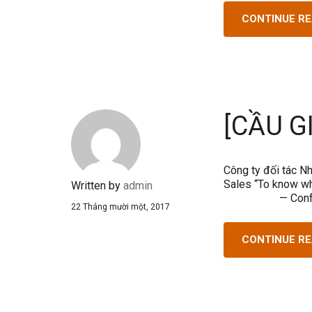
CONTINUE R
[CẦU G
Công ty đối tác Nh
Sales “To know w
Written by
admin
— Confuci
22 Tháng mười một, 2017
CONTINUE R