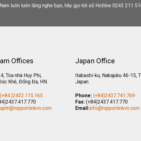
Nam luôn luôn lắng nghe bạn, hãy gọi tới số Hotline 0243 211 51
am Offices
Japan Office
.4, Tòa nhà Huy Phi,
Itabashi-ku, Nakajuku 46-15, 
rúc Khê, Đống Đa, HN.
Japan.
(+84.)2432.115.165
Phone:
(+84)2437.741.769
84)2437.417.770
Fax:
(+84)2437.417.770
tuptn@nipponlinkvn.com
Email:
info@nipponlinkvn.com