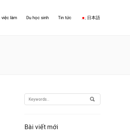
 việc làm
Du học sinh
Tin tức
日本語
SEARCH
SEARCH
FOR:
Bài viết mới