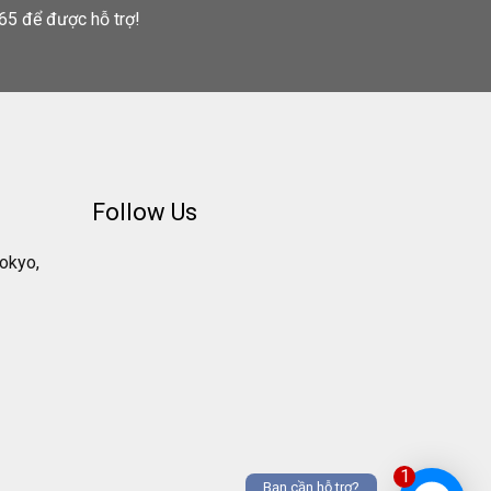
65 để được hỗ trợ!
Follow Us
Tokyo,
1
Bạn cần hỗ trợ?