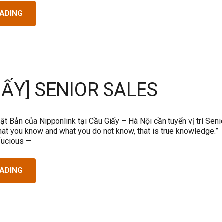
EADING
IẤY] SENIOR SALES
ật Bản của Nipponlink tại Cầu Giấy – Hà Nội cần tuyển vị trí Seni
hat you know and what you do not know, that is true know
ous —
EADING