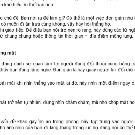
n khó hiểu. Vì thế bạn nên:
o chủ đề: Bạn nói ra để làm gì? Có thể là một việc đơn giản như
có muốn đi ăn trưa cùng không, vậy hãy hỏi thẳng họ.
hi giao tiếp: Để điều bạn nói trở nên rõ ràng, hãy dùng các từ ng
 từ chung chung hoặc thông tin thời gian – địa điểm mông lung,
ằng mắt
n đang dành sự quan tâm tới người đang đối thoại cùng bằng c
thấy bạn đang lắng nghe. Đơn giản là hãy quay người lại, đối diện
ải mái khi nhìn thẳng vào mắt ai đó, hãy nhìn một điểm ngay 
 mắt trở nên tự nhiên, đừng nhìn chằm chằm, mà nhớ chớp mắt ho
 vấn đề khác gây ồn ào trong phòng, hãy tập trung vào người
ho ánh nhìn của bạn đi lang thang trong lúc họ đang nói có thể b