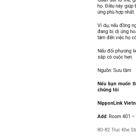
họ. Điều này giúp
ứng phù hợp nhất.
Ví dụ, nếu đồng n
đang bị dị ứng ho
tâm đến việc họ c
Nếu đối phương liê
sắp có cuộc hẹn.
Nguồn: Sưu tầm
Nếu bạn muốn tìm
chúng tôi
NipponLink Viet
Add:
Room 401 – 4
80-82 Truc Khe St