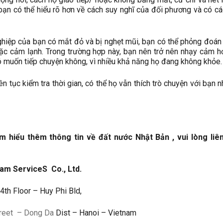
 bạn có thể hiểu rõ hơn về cách suy nghĩ của đối phương và có c
ghiệp của bạn có mắt đỏ và bị nghẹt mũi, bạn có thể phỏng đoán
ặc cảm lạnh. Trong trường hợp này, bạn nên trở nên nhạy cảm h
ó muốn tiếp chuyện không, vì nhiều khả năng họ đang không khỏe.
n tục kiểm tra thời gian, có thể họ vẫn thích trò chuyện với bạn n
 hiểu thêm thông tin về đất nước Nhật Bản , vui lòng liên
nam Service
S
Co., Ltd.
th Floor – Huy Phi Bld,
reet
– Dong Da
Dist – Hanoi – Vietnam