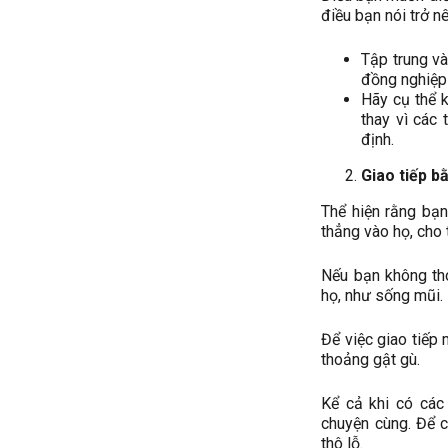
điều bạn nói trở nê
Tập trung và
đồng nghiệp 
Hãy cụ thể k
thay vì các
định.
Giao tiếp b
Thể hiện rằng bạ
thẳng vào họ, cho 
Nếu bạn không tho
họ, như sống mũi.
Để việc giao tiếp
thoảng gật gù.
Kể cả khi có các
chuyện cùng. Để c
thô lỗ.