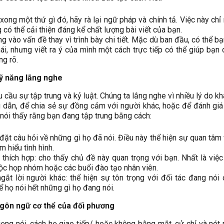
 xong một thứ gì đó, hãy rà lại ngữ pháp và chính tả. Việc này chỉ
 có thể cải thiện đáng kể chất lượng bài viết của bạn.
ng vào vấn đề thay vì trình bày chi tiết. Mặc dù ban đầu, có thể b
ái, nhưng viết ra ý của mình một cách trực tiếp có thể giúp bạn 
ng rõ.
ỹ năng lắng nghe
 cầu sự tập trung và kỷ luật. Chúng ta lắng nghe vì nhiều lý do kh
 dẫn, để chia sẻ sự đồng cảm với người khác, hoặc để đánh gi
 nói thấy rằng bạn đang tập trung bằng cách:
 đặt câu hỏi về những gì họ đã nói. Điều này thể hiện sự quan tâm
m hiểu tình hình.
 thích hợp: cho thấy chủ đề này quan trọng với bạn. Nhất là việc
ộc họp nhóm hoặc các buổi đào tạo nhân viên.
gắt lời người khác: thể hiện sự tôn trọng với đối tác đang nói
 họ nói hết những gì họ đang nói.
ngôn ngữ cơ thể của đối phương
giọng nói, cách họ giao tiếp/ hoặc không bằng mắt, cử chỉ và nét