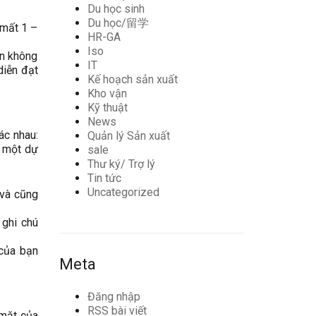
Du học sinh
Du học/留学
 mất 1 –
HR-GA
Iso
ạn không
IT
diễn đạt
Kế hoạch sản xuất
Kho vận
Kỹ thuật
News
ác nhau:
Quản lý Sản xuất
á một dự
sale
Thư ký/ Trợ lý
Tin tức
Uncategorized
 và cũng
 ghi chú
 của bạn
Meta
Đăng nhập
RSS bài viết
 mặt của