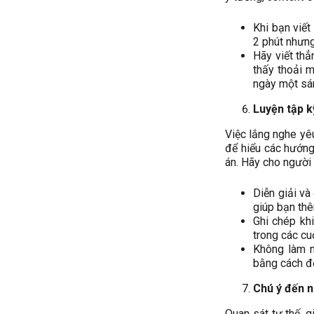
Khi bạn viết
2 phút nhưng
Hãy viết thẳ
thấy thoải m
ngày một sá
Luyện tập k
Việc lắng nghe yêu
để hiểu các hướng
án. Hãy cho người
Diễn giải và
giúp bạn thê
Ghi chép khi
trong các cu
Không làm n
bằng cách để
Chú ý đến 
Quan sát tư thế, 