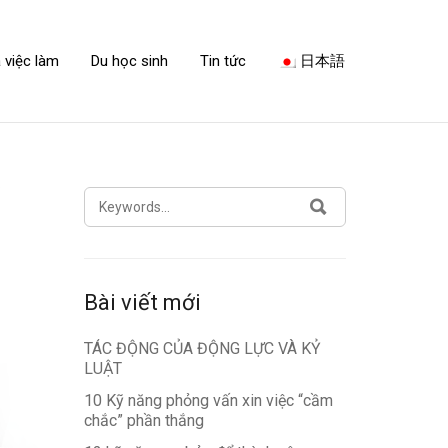
 việc làm
Du học sinh
Tin tức
日本語
SEARCH
SEARCH
FOR:
Bài viết mới
TÁC ĐỘNG CỦA ĐỘNG LỰC VÀ KỶ
LUẬT
10 Kỹ năng phỏng vấn xin việc “cầm
chắc” phần thắng