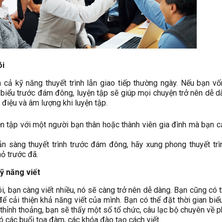
ói
cả kỹ năng thuyết trình lẫn giao tiếp thường ngày. Nếu bạn v
t biểu trước đám đông, luyện tập sẽ giúp mọi chuyện trở nên dễ d
 điệu và âm lượng khi luyện tập.
ện tập với một người bạn thân hoặc thành viên gia đình mà bạn 
n sàng thuyết trình trước đám đông, hãy xung phong thuyết trì
ỏ trước đã.
kỹ năng viết
i, bạn càng viết nhiều, nó sẽ càng trở nên dễ dàng. Bạn cũng có 
ể cải thiện khả năng viết của mình. Bạn có thể đặt thời gian biể
 thỉnh thoảng, bạn sẽ thấy một số tổ chức, câu lạc bộ chuyên về ph
ó các buổi tọa đàm, các khóa đào tạo cách viết.