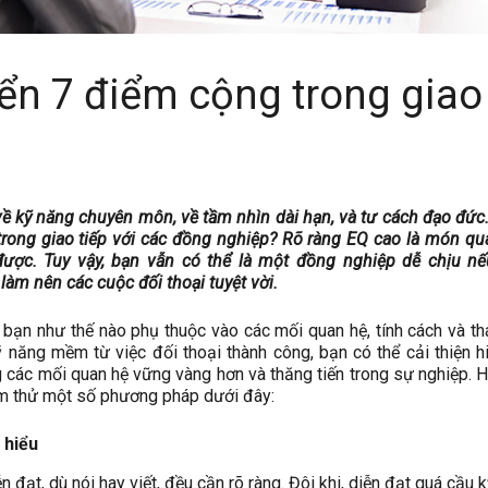
iển 7 điểm cộng trong giao
 về kỹ năng chuyên môn, về tầm nhìn dài hạn, và tư cách đạo đứ
trong giao tiếp với các đồng nghiệp? Rõ ràng EQ cao là món q
được. Tuy vậy, bạn vẫn có thể là một đồng nghiệp dễ chịu nế
àm nên các cuộc đối thoại tuyệt vời.
ạn như thế nào phụ thuộc vào các mối quan hệ, tính cách và th
 năng mềm từ việc đối thoại thành công, bạn có thể cải thiện h
g các mối quan hệ vững vàng hơn và thăng tiến trong sự nghiệp. 
m thử một số phương pháp dưới đây:
 hiểu
 đạt, dù nói hay viết, đều cần rõ ràng. Đôi khi, diễn đạt quá cầu k