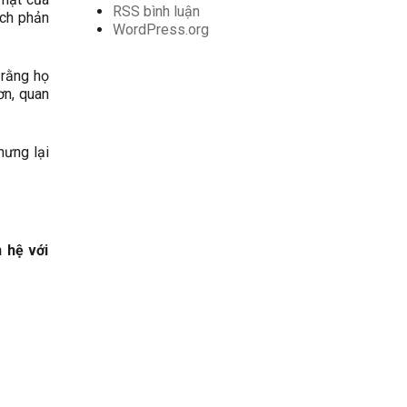
RSS bình luận
ách phản
WordPress.org
 rằng họ
ơn, quan
hưng lại
 hệ với