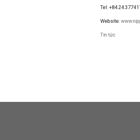
Tel: +84.24.3774
Website:
www.nip
Tin tức