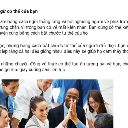
gữ cơ thể của bạn
tâm bằng cách ngồi thẳng lưng và hơi nghiêng người về phía trư
rung chân, vì trông bạn có vẻ mất kiên nhẫn. Bạn cũng có thể kết
uyện cùng bằng cách bắt chước tư thế của họ.
ặc, nhưng bằng cách bắt chước tư thế của người đối diện, bạn
điệp rằng cả hai đều giống nhau, điều này sẽ giúp họ cảm thấy tho
 những chuyển động vô thức có thể tạo ấn tượng sai về bạn, c
c gõ mũi giày xuống sàn liên tục.