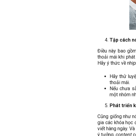
Tập cách n
Điều này bao gồm 
thoải mái khi phá
Hãy ý thức về nhịp
Hãy thử luy
thoải mái.
Nếu chưa sẵ
một nhóm nh
Phát triển 
Cũng giống như nó
gia các khóa học đ
viết hàng ngày. Và
ý tưởng,
content
c