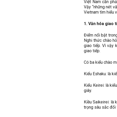
Việt Nam cần phải
Vậy “những nét vă
Vietnam tìm hiểu v
1. Văn hóa giao 
Điểm nổi bật trong
Nghi thức chào hỏ
giao tiếp. Vì vậy
giao tiếp.
Có ba kiểu chào m
Kiểu Eshaku: là kiể
Kiểu Keirei: là ki
giây.
Kiều Saikeirei: là 
trọng sâu sắc đối