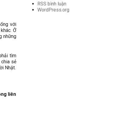
RSS bình luận
WordPress.org
ống với
 khác. Ở
ng những
phải tìm
 chia sẻ
ời Nhật.
òng liên