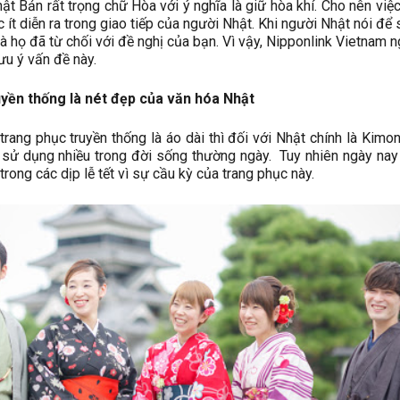
ật Bản rất trọng chữ Hòa với ý nghĩa là giữ hòa khí. Cho nên việc
c ít diễn ra trong giao tiếp của người Nhật. Khi người Nhật nói để 
là họ đã từ chối với đề nghị của bạn. Vì vậy, Nipponlink Vietnam n
ưu ý vấn đề này.
uyền thống là nét đẹp của văn hóa Nhật
trang phục truyền thống là áo dài thì đối với Nhật chính là Kimo
sử dụng nhiều trong đời sống thường ngày. Tuy nhiên ngày na
rong các dịp lễ tết vì sự cầu kỳ của trang phục này.