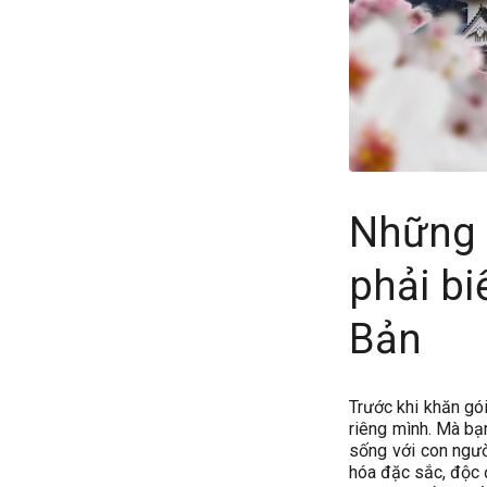
Những 
phải bi
Bản
Trước khi khăn gó
riêng mình. Mà bạ
sống với con ngườ
hóa đặc sắc, độc đ