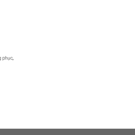
g phục
,