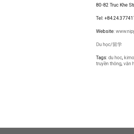
80-82 Truc Khe St
Tel: +84.24.3774
Website:
www.nip
Du học/留学
Tags:
du hoc
,
kim
truyền thông
,
văn 