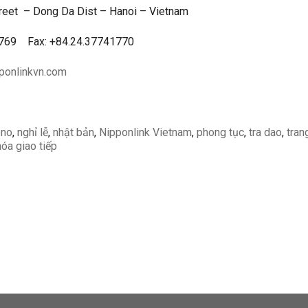
reet – Dong Da Dist – Hanoi – Vietnam
1769 Fax: +84.24.37741770
ponlinkvn.com
ono
,
nghỉ lễ
,
nhật bản
,
Nipponlink Vietnam
,
phong tục
,
tra dao
,
tran
hóa giao tiếp