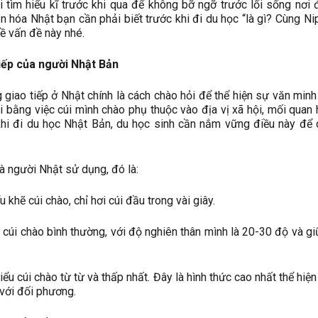
 tìm hiểu kĩ trước khi qua để không bỡ ngỡ trước lối sống nơi 
n hóa Nhật bạn cần phải biết trước khi đi du học “là gì? Cùng Ni
ề vấn đề này nhé.
tiếp của người Nhật Bản
 giao tiếp ở Nhật chính là cách chào hỏi để thể hiện sự văn minh 
i bằng việc cúi mình chào phụ thuộc vào địa vị xã hội, mối quan 
 khi đi du học Nhật Bản, du học sinh cần nắm vững điều này để
à người Nhật sử dụng, đó là:
u khẽ cúi chào, chỉ hơi cúi đầu trong vài giây.
ểu cúi chào bình thường, với độ nghiên thân mình là 20-30 độ và gi
kiểu cúi chào từ từ và thấp nhất. Đây là hình thức cao nhất thể hiệ
 với đối phương.