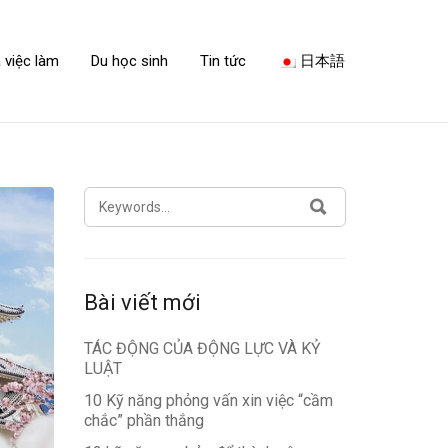
 việc làm
Du học sinh
Tin tức
日本語
SEARCH
SEARCH
FOR:
Bài viết mới
TÁC ĐỘNG CỦA ĐỘNG LỰC VÀ KỶ
LUẬT
10 Kỹ năng phỏng vấn xin việc “cầm
chắc” phần thắng