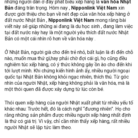
những người dân ở đây phát biểu xếp hàng là
văn hóa Nhật
Bản
đáng trân trọng. Hôm nay ,
Nipponlink Việt Nam
xin
được giới thiệu cho bạn về nét đẹp của văn hóa xếp hàng ở
đất nước Nhật Bản ,
Nipponlink Việt Nam
mong rằng bài
viết này sẽ giúp những ai đang là du học sinh , đang làm việc
tại đất nước này hay là một người yêu thích đất nước Nhật
Bản có một cái nhìn rõ hơn về văn hóa này .
Ở Nhật Bản, người già cho đến trẻ nhỏ, bất luận là đi đến chỗ
nào, muốn mua thứ gì,hay phải chờ đợi cái gì, họ cũng đều
nghiêm túc xếp hàng, có ý thức không gây ồn ào cho đến khi
tới lượt mình. Khi chứng kiến hình ảnh ấy, nhiều người ngoại
quốc tại Nhật Bản không khỏi ngạc nhiên, thích thú. Từ góc
nhìn của người Nhật, xếp hàng không phải là văn hóa, mà là
một thói quen đã được xây dựng từ lúc còn bé.
Thói quen xếp hàng của người Nhật xuất phát từ nhiều yếu tố
khác nhau: Trước hết, đó là cách nghĩ “đương nhiên”. Họ cho
rằng những sản phẩm được nhiều người xếp hàng nhất định
là thứ có giá trị. Vì vậy, chỉ cần nhìn thấy xếp hàng, rất nhiều
người Nhật sẽ lập tức làm theo.