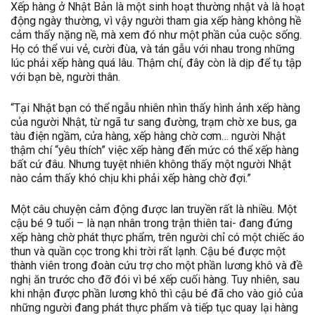
Xếp hàng ở Nhật Bản là một sinh hoạt thường nhật và là hoạt
động ngày thường, vì vậy người tham gia xếp hàng không hề
cảm thấy nặng nề, mà xem đó như một phần của cuộc sống.
Họ có thể vui vẻ, cười đùa, và tán gẫu với nhau trong những
lúc phải xếp hàng quá lâu. Thậm chí, đây còn là dịp để tụ tập
với bạn bè, người thân.
“Tại Nhật bạn có thể ngẫu nhiên nhìn thấy hình ảnh xếp hàng
của người Nhật, từ ngã tư sang đường, trạm chờ xe bus, ga
tàu điện ngầm, cửa hàng, xếp hàng chờ cơm… người Nhật
thậm chí “yêu thích” việc xếp hàng đến mức có thể xếp hàng
bất cứ đâu. Nhưng tuyệt nhiên không thấy một người Nhật
nào cảm thấy khó chịu khi phải xếp hàng chờ đợi.”
Một câu chuyện cảm động được lan truyền rất là nhiều. Một
cậu bé 9 tuổi – là nạn nhân trong trận thiên tai- đang đứng
xếp hàng chờ phát thực phẩm, trên người chỉ có một chiếc áo
thun và quần cọc trong khi trời rất lạnh. Cậu bé được một
thành viên trong đoàn cứu trợ cho một phần lương khô và đề
nghị ăn trước cho đỡ đói vì bé xếp cuối hàng. Tuy nhiên, sau
khi nhận được phần lương khô thì cậu bé đã cho vào giỏ của
những người đang phát thực phẩm và tiếp tục quay lại hàng