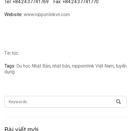
Tel: +84.24.37741769 Fax: +84.24.37741770
Website:
www.nipponlinkvn.com
Tin tức
Tags:
Du học Nhật Bản
,
nhật bản
,
nippomlink Việt Nam
,
tuyển
dụng
SEARCH
SEA
FOR:
Bài viết mới