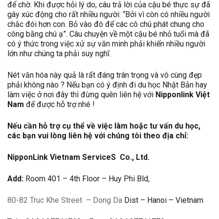
để chờ. Khi được hỏi lý do, câu trả lời của cậu bé thực sự đã
gây xúc động cho rất nhiều người: “Bởi vì còn có nhiều người
chắc đói hơn con. Bỏ vào đó để các cô chú phát chung cho
công bằng chú ạ”. Câu chuyện về một cậu bé nhỏ tuổi mà đã
có ý thức trong việc xử sự văn minh phải khiến nhiều người
lớn như chúng ta phải suy nghĩ.
Nét văn hóa này quả là rất đáng trân trọng và vô cùng đẹp
phải không nào ? Nếu bạn có ý định đi du học Nhật Bản hay
làm việc ở nơi đây thì đừng quên liên hệ với
Nipponlink Việt
Nam
để được hỗ trợ nhé !
Nếu cần hỗ trợ cụ thể về việc làm hoặc tư vấn du học,
các bạn vui lòng liên hệ với chúng tôi theo địa chỉ:
NipponLink Vietnam ServiceS Co., Ltd.
Add:
Room 401 – 4th Floor – Huy Phi Bld,
80-82 Truc Khe Street
– Dong Da
Dist – Hanoi – Vietnam