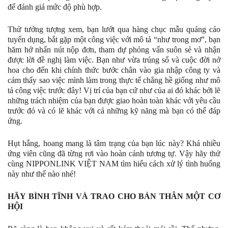
để đánh giá mức độ phù hợp.
Thử tưởng tượng xem, bạn lướt qua hàng chục mẫu quảng cáo
tuyển dụng, bắt gặp một công việc với mô tả “như trong mơ”, bạn
hăm hở nhấn nút nộp đơn, tham dự phỏng vấn suôn sẻ và nhận
được lời đề nghị làm việc. Bạn như vừa trúng số và cuộc đời nở
hoa cho đến khi chính thức bước chân vào gia nhập công ty và
cảm thấy sao việc mình làm trong thực tế chẳng hề giống như mô
tả công việc trước đây! Vị trí của bạn cứ như của ai đó khác bởi lẽ
những trách nhiệm của bạn được giao hoàn toàn khác với yêu cầu
trước đó và có lẽ khác với cả những kỹ năng mà bạn có thể đáp
ứng.
Hụt hẫng, hoang mang là tâm trạng của bạn lúc này? Khá nhiều
ứng viên cũng đã từng rơi vào hoàn cảnh tương tự. Vậy hãy thử
cùng NIPPONLINK VIỆT NAM tìm hiểu cách xử lý tình huống
này như thế nào nhé!
HÃY BÌNH TĨNH VÀ TRAO CHO BẢN THÂN MỘT CƠ
HỘI