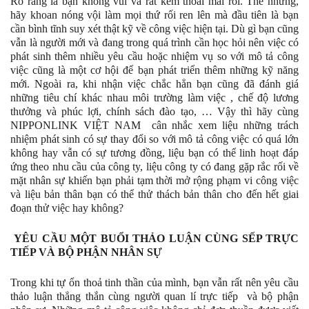
Rõ ràng là bạn không vui và rất kém thoải mái rồi. Thế nhưng,
hãy khoan nóng vội làm mọi thứ rối ren lên mà đầu tiên là bạn
cần bình tĩnh suy xét thật kỹ về công việc hiện tại. Dù gì bạn cũng
vẫn là người mới và đang trong quá trình cần học hỏi nên việc có
phát sinh thêm nhiều yêu cầu hoặc nhiệm vụ so với mô tả công
việc cũng là một cơ hội để bạn phát triển thêm những kỹ năng
mới. Ngoài ra, khi nhận việc chắc hẳn bạn cũng đã đánh giá
những tiêu chí khác nhau môi trường làm việc , chế độ lương
thưởng và phúc lợi, chính sách đào tạo, … Vậy thì hãy cùng
NIPPONLINK VIỆT NAM cân nhắc xem liệu những trách
nhiệm phát sinh có sự thay đổi so với mô tả công việc có quá lớn
không hay vẫn có sự tương đồng, liệu bạn có thể linh hoạt đáp
ứng theo nhu cầu của công ty, liệu công ty có đang gặp rắc rối về
mặt nhân sự khiến bạn phải tạm thời mở rộng phạm vi công việc
và liệu bản thân bạn có thể thử thách bản thân cho đến hết giai
đoạn thử việc hay không?
YÊU CẦU MỘT BUỔI THẢO LUẬN CÙNG SẾP TRỰC
TIẾP VÀ BỘ PHẬN NHÂN SỰ
Trong khi tự ổn thoả tinh thần của mình, bạn vẫn rất nên yêu cầu
thảo luận thẳng thắn cùng người quan lí trực tiếp và bộ phận