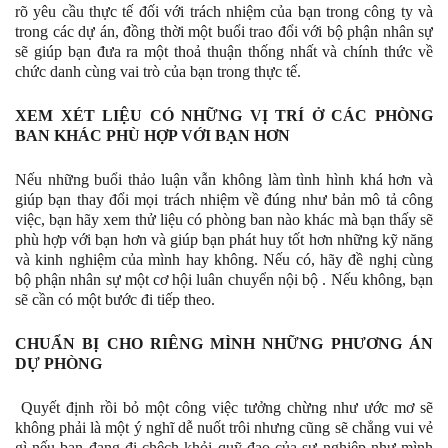
rõ yêu cầu thực tế đối với trách nhiệm của bạn trong công ty và
trong các dự án, đồng thời một buổi trao đổi với bộ phận nhân sự
sẽ giúp bạn đưa ra một thoả thuận thống nhất và chính thức về
chức danh cùng vai trò của bạn trong thực tế.
XEM XÉT LIỆU CÓ NHỮNG VỊ TRÍ Ở CÁC PHÒNG
BAN KHÁC PHÙ HỢP VỚI BẠN HƠN
Nếu những buổi thảo luận vẫn không làm tình hình khá hơn và
giúp bạn thay đổi mọi trách nhiệm về đúng như bản mô tả công
việc, bạn hãy xem thử liệu có phòng ban nào khác mà bạn thấy sẽ
phù hợp với bạn hơn và giúp bạn phát huy tốt hơn những kỹ năng
và kinh nghiệm của mình hay không. Nếu có, hãy đề nghị cùng
bộ phận nhân sự một cơ hội luân chuyển nội bộ . Nếu không, bạn
sẽ cần có một bước đi tiếp theo.
CHUẨN BỊ CHO RIÊNG MÌNH NHỮNG PHƯƠNG ÁN
DỰ PHÒNG
Quyết định rồi bỏ một công việc tưởng chừng như ước mơ sẽ
không phải là một ý nghĩ dễ nuốt trôi nhưng cũng sẽ chẳng vui vẻ
gì nếu bạn đang đi chệch khỏi quỹ đạo của sự nghiệp như mình