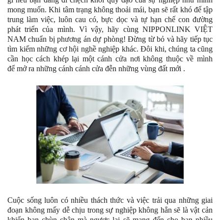
mong muốn. Khi tâm trạng không thoải mái, bạn sẽ rất khó để tập
trung làm việc, luôn cau có, bực dọc và tự hạn chế con đường
phát triển của mình. Vì vậy, hãy cùng NIPPONLINK VIỆT
NAM chuẩn bị phương án dự phòng! Đừng từ bỏ và hãy tiếp tục
tìm kiếm những cơ hội nghề nghiệp khác. Đôi khi, chúng ta cũng
cần học cách khép lại một cánh cửa nơi không thuộc về mình
để mở ra những cánh cánh cửa đễn những vùng đất mới .
Cuộc sống luôn có nhiều thách thức và việc trải qua những giai
đoạn không mấy dễ chịu trong sự nghiệp không hẳn sẽ là vật cản
khiến bạn chùn chân mà ngược lại sẽ mang đến cho bạn nhiều