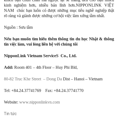
kinh nghiệm hơn, nhiều bản lĩnh hơn.NIPPONLINK VIỆT
NAM chúc bạn luôn có được những mục tiêu nghề nghiệp thật
rõ ràng và giành được những cơ hội việc làm xứng tầm nhất.
Nguồn : Sưu tầm
Nếu bạn muốn tìm hiểu thêm thông tin du học Nhật & thông
tin việc làm, vui lòng liên hệ với chúng tôi
NipponLink Vietnam ServiceS Co., Ltd.
Add:
Room 401 – 4th Floor – Huy Phi Bld,
80-82 Truc Khe Street
– Dong Da
Dist – Hanoi – Vietnam
Tel: +84.24.37741769 Fax: +84.24.37741770
Website:
www.nipponlinkvn.com
Tin tức