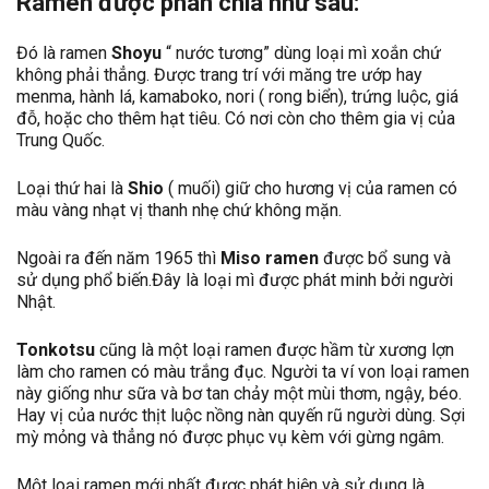
Ramen được phân chia như sau:
Đó là ramen
Shoyu
“ nước tương” dùng loại mì xoắn chứ
không phải thẳng. Được trang trí với măng tre ướp hay
menma, hành lá, kamaboko, nori ( rong biển), trứng luộc, giá
đỗ, hoặc cho thêm hạt tiêu. Có nơi còn cho thêm gia vị của
Trung Quốc.
Loại thứ hai là
Shio
( muối) giữ cho hương vị của ramen có
màu vàng nhạt vị thanh nhẹ chứ không mặn.
Ngoài ra đến năm 1965 thì
Miso ramen
được bổ sung và
sử dụng phổ biến.Đây là loại mì được phát minh bởi người
Nhật.
Tonkotsu
cũng là một loại ramen được hầm từ xương lợn
làm cho ramen có màu trắng đục. Người ta ví von loại ramen
này giống như sữa và bơ tan chảy một mùi thơm, ngậy, béo.
Hay vị của nước thịt luộc nồng nàn quyến rũ người dùng. Sợi
mỳ mỏng và thẳng nó được phục vụ kèm với gừng ngâm.
Một loại ramen mới nhất được phát hiện và sử dụng là