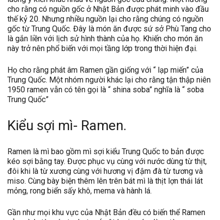
cho rằng có nguồn gốc ở Nhật Bản được phát minh vào đầu
thế kỷ 20. Nhưng nhiều nguồn lại cho rằng chúng có nguồn
gốc từ Trung Quốc. Đây là món ăn được sứ sở Phù Tang cho
là gắn liền với lịch sử hình thành của họ. Khiến cho món ăn
này trở nên phổ biến với mọi tầng lớp trong thời hiện đại.
Họ cho rằng phát âm Ramen gần giống với “ lạp miến” của
Trung Quốc. Một nhóm người khác lại cho rằng tận thập niên
1950 ramen vẫn có tên gọi là “ shina soba” nghĩa là “ soba
Trung Quốc”
Kiểu sợi mì- Ramen.
Ramen là mì bao gồm mì sợi kiểu Trung Quốc to bản được
kéo sợi bằng tay. Được phục vụ cùng với nước dùng từ thịt,
đôi khi là từ xương cùng với hương vị đậm đà từ tương và
miso. Cùng bày biện thêm lên trên bát mì là thịt lợn thái lát
mỏng, rong biển sấy khô, mema và hành lá.
Gần như mọi khu vực của Nhật Bản đều có biến thể Ramen