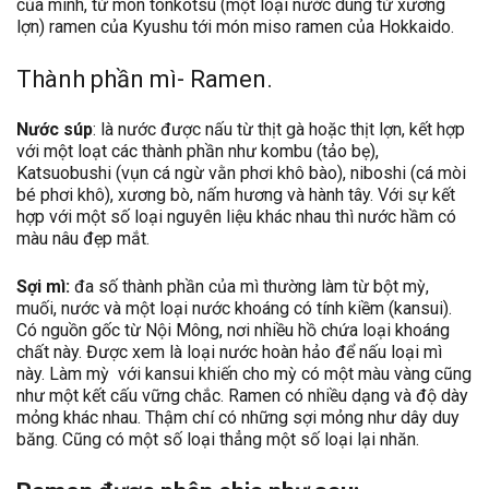
của mình, từ món tonkotsu (một loại nước dùng từ xương
lợn) ramen của Kyushu tới món miso ramen của Hokkaido.
Thành phần mì- Ramen.
Nước súp
: là nước được nấu từ thịt gà hoặc thịt lợn, kết hợp
với một loạt các thành phần như kombu (tảo bẹ),
Katsuobushi (vụn cá ngừ vằn phơi khô bào), niboshi (cá mòi
bé phơi khô), xương bò, nấm hương và hành tây. Với sự kết
hợp với một số loại nguyên liệu khác nhau thì nước hầm có
màu nâu đẹp mắt.
Sợi mì:
đa số thành phần của mì thường làm từ bột mỳ,
muối, nước và một loại nước khoáng có tính kiềm (kansui).
Có nguồn gốc từ Nội Mông, nơi nhiều hồ chứa loại khoáng
chất này. Được xem là loại nước hoàn hảo để nấu loại mì
này. Làm mỳ với kansui khiến cho mỳ có một màu vàng cũng
như một kết cấu vững chắc. Ramen có nhiều dạng và độ dày
mỏng khác nhau. Thậm chí có những sợi mỏng như dây duy
băng. Cũng có một số loại thẳng một số loại lại nhăn.