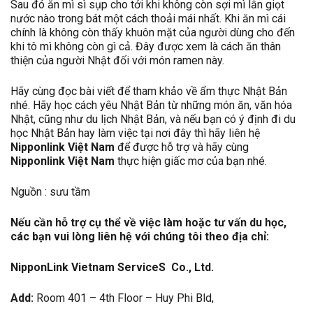
Sau đó ăn mì sì sụp cho tới khi không còn sợi mì lẫn giọt
nước nào trong bát một cách thoải mái nhất. Khi ăn mì cái
chính là không còn thấy khuôn mặt của người dùng cho đến
khi tô mì không còn gì cả. Đây được xem là cách ăn thân
thiện của người Nhật đối với món ramen này.
Hãy cùng đọc bài viết để tham khảo về ẩm thực Nhật Bản
nhé. Hãy học cách yêu Nhật Bản từ những món ăn, văn hóa
Nhật, cũng như du lịch Nhật Bản, và nếu bạn có ý định đi du
học Nhật Bản hay làm việc tại nơi đây thì hãy liên hệ
Nipponlink Việt Nam
để được hỗ trợ và hãy cùng
Nipponlink Việt Nam
thực hiện giấc mơ của bạn nhé.
Nguồn : sưu tầm
Nếu cần hỗ trợ cụ thể về việc làm hoặc tư vấn du học,
các bạn vui lòng liên hệ với chúng tôi theo địa chỉ:
NipponLink Vietnam ServiceS Co., Ltd.
Add:
Room 401 – 4th Floor – Huy Phi Bld,