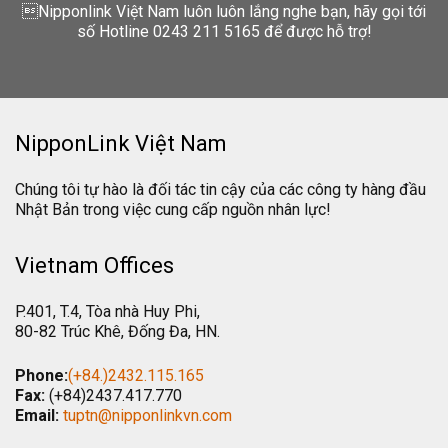
Nipponlink Việt Nam luôn luôn lắng nghe bạn, hãy gọi tới
số Hotline 0243 211 5165 để được hỗ trợ!
NipponLink Việt Nam
Chúng tôi tự hào là đối tác tin cậy của các công ty hàng đầu
Nhật Bản trong việc cung cấp nguồn nhân lực!
Vietnam Offices
P.401, T.4, Tòa nhà Huy Phi,
80-82 Trúc Khê, Đống Đa, HN.
Phone:
(+84.)2432.115.165
Fax:
(+84)2437.417.770
Email:
tuptn@nipponlinkvn.com