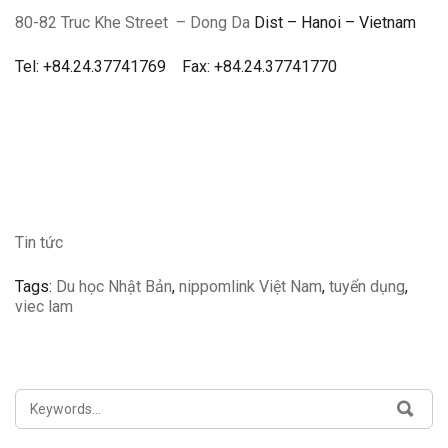
80-82 Truc Khe Street
– Dong Da
Dist – Hanoi – Vietnam
Tel: +84.24.37741769 Fax: +84.24.37741770
Tin tức
Tags:
Du học Nhật Bản
,
nippomlink Việt Nam
,
tuyển dụng
,
viec lam
SEARCH
SEA
FOR: