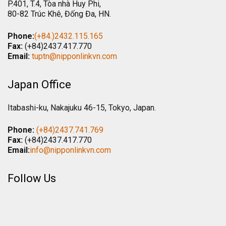
P.401, T.4, Tòa nhà Huy Phi,
80-82 Trúc Khê, Đống Đa, HN.
Phone:
(+84.)2432.115.165
Fax:
(+84)2437.417.770
Email:
tuptn@nipponlinkvn.com
Japan Office
Itabashi-ku, Nakajuku 46-15, Tokyo, Japan.
Phone:
(+84)2437.741.769
Fax:
(+84)2437.417.770
Email:
info@nipponlinkvn.com
Follow Us