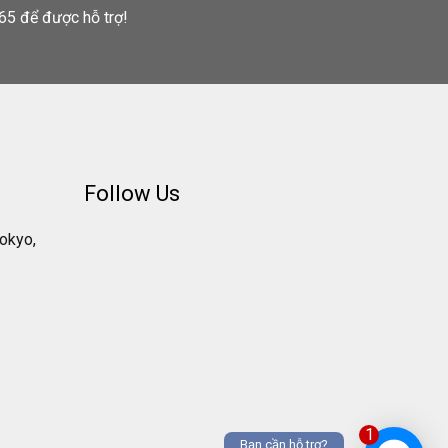
65 để được hỗ trợ!
Follow Us
Tokyo,
1
Bạn cần hỗ trợ?