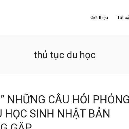
NIPPONLINK
Giới thiệu
Tất cả
thủ tục du học
I” NHỮNG CÂU HỎI PHỎN
U HỌC SINH NHẬT BẢN
G GẶP