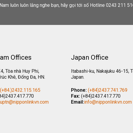
Nam luôn luôn lắng nghe bạn, hãy gọi tới số Hotline 0243 211 51
am Offices
Japan Office
.4, Tòa nhà Huy Phi,
Itabashi-ku, Nakajuku 46-15, 
rúc Khê, Đống Đa, HN.
Japan.
(+84.)2432.115.165
Phone:
(+84)2437.741.769
84)2437.417.770
Fax:
(+84)2437.417.770
tuptn@nipponlinkvn.com
Email:
info@nipponlinkvn.com