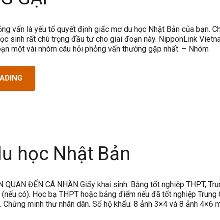
ng vấn là yếu tố quyết định giấc mơ du học Nhật Bản của bạn. Ch
học sinh rất chú trọng đầu tư cho giai đoạn này. NipponLink Vietn
c bạn một vài nhóm câu hỏi phỏng vấn thường gặp nhất. – Nhóm
EADING
du học Nhật Bản
 QUAN ĐẾN CÁ NHÂN Giấy khai sinh. Bằng tốt nghiệp THPT, Tru
 (nếu có). Học bạ THPT hoặc bảng điểm nếu đã tốt nghiệp Trung 
. Chứng minh thư nhân dân. Sổ hộ khẩu. 8 ảnh 3×4 và 8 ảnh 4×6 