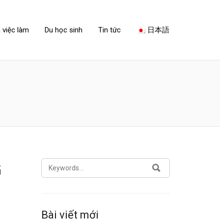
 việc làm
Du học sinh
Tin tức
日本語
SEARCH
G
SEARCH
FOR:
Bài viết mới