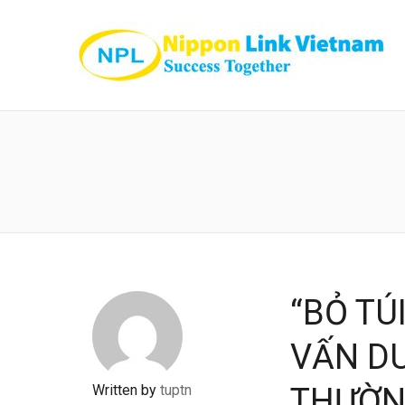
“BỎ TÚ
VẤN D
Written by
tuptn
THƯỜN