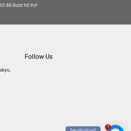
65 để được hỗ trợ!
Follow Us
Tokyo,
1
Bạn cần hỗ trợ?