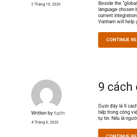
Beside the “globa
2 Tháng 10, 2020
language chosen b
current integratio
Vietnam will help 
CONTINUE R
9 cách 
Dưới đây là 9 các
tiếp trong công việ
Written by
tuptn
tự tin. Nếu là ngư
4 Tháng 6, 2020
CONTINUE R