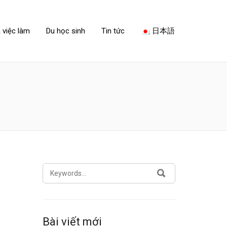
 việc làm
Du học sinh
Tin tức
日本語
SEARCH
SEARCH
FOR:
Bài viết mới