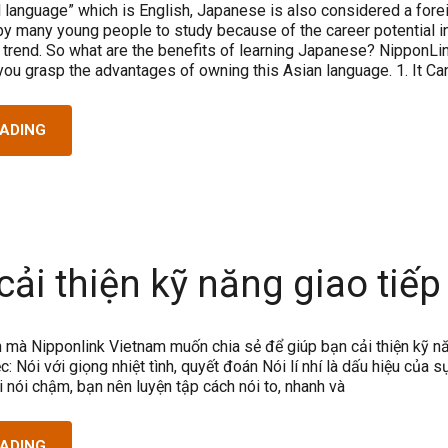
l language” which is English, Japanese is also considered a fore
y many young people to study because of the career potential i
n trend. So what are the benefits of learning Japanese? NipponLi
you grasp the advantages of owning this Asian language. 1. It Ca
EADING
cải thiện kỹ năng giao tiếp
h mà Nipponlink Vietnam muốn chia sẻ để giúp bạn cải thiện kỹ n
c: Nói với giọng nhiệt tình, quyết đoán Nói lí nhí là dấu hiệu của s
ời nói chậm, bạn nên luyện tập cách nói to, nhanh và
EADING