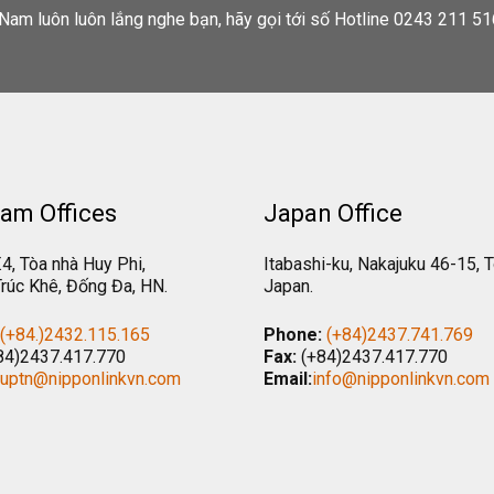
Nam luôn luôn lắng nghe bạn, hãy gọi tới số Hotline 0243 211 51
am Offices
Japan Office
.4, Tòa nhà Huy Phi,
Itabashi-ku, Nakajuku 46-15, 
rúc Khê, Đống Đa, HN.
Japan.
(+84.)2432.115.165
Phone:
(+84)2437.741.769
84)2437.417.770
Fax:
(+84)2437.417.770
tuptn@nipponlinkvn.com
Email:
info@nipponlinkvn.com