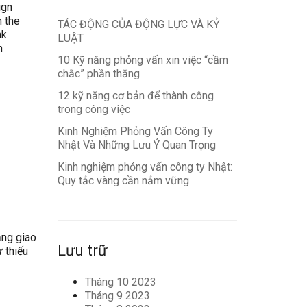
ign
n the
TÁC ĐỘNG CỦA ĐỘNG LỰC VÀ KỶ
nk
LUẬT
n
10 Kỹ năng phỏng vấn xin việc “cầm
chắc” phần thắng
12 kỹ năng cơ bản để thành công
trong công việc
Kinh Nghiệm Phỏng Vấn Công Ty
Nhật Và Những Lưu Ý Quan Trọng
Kinh nghiệm phỏng vấn công ty Nhật:
Quy tắc vàng cần nắm vững
ăng giao
Lưu trữ
ự thiếu
Tháng 10 2023
Tháng 9 2023