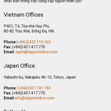
Nhật Bản trong việc cung cấp nguồn nhân lực!
Vietnam Offices
P.401, T.4, Tòa nhà Huy Phi,
80-82 Trúc Khê, Đống Đa, HN.
Phone:
(+84.)2432.115.165
Fax:
(+84)2437.417.770
Email:
tuptn@nipponlinkvn.com
Japan Office
Itabashi-ku, Nakajuku 46-15, Tokyo, Japan.
Phone:
(+84)2437.741.769
Fax:
(+84)2437.417.770
Email:
info@nipponlinkvn.com