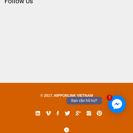
Follow Us
© 2017, NIPPONLINK VIETNAM
1
Bạn cần hỗ trợ?
Linked
Vimeo
Facebook
Twitter
Google
Instgram
Pinterest
In
Back