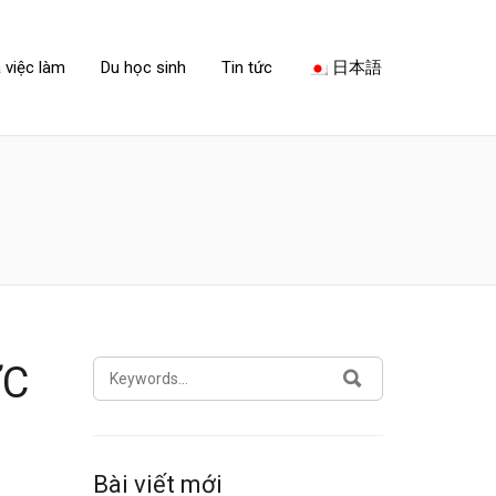
 việc làm
Du học sinh
Tin tức
日本語
SEARCH
ỢC
SEARCH
FOR:
Bài viết mới