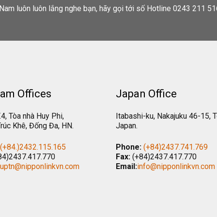
Nam luôn luôn lắng nghe bạn, hãy gọi tới số Hotline 0243 211 51
am Offices
Japan Office
.4, Tòa nhà Huy Phi,
Itabashi-ku, Nakajuku 46-15, 
rúc Khê, Đống Đa, HN.
Japan.
(+84.)2432.115.165
Phone:
(+84)2437.741.769
84)2437.417.770
Fax:
(+84)2437.417.770
tuptn@nipponlinkvn.com
Email:
info@nipponlinkvn.com