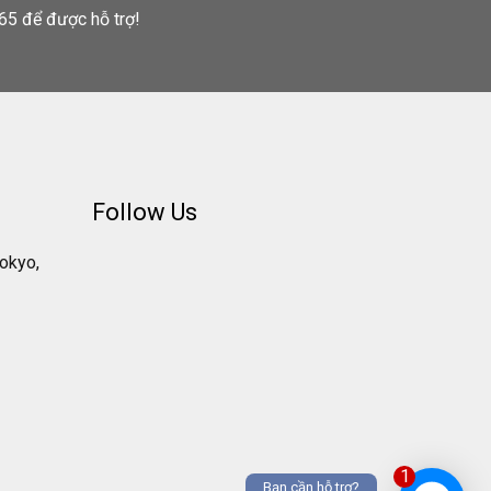
65 để được hỗ trợ!
Follow Us
Tokyo,
1
Bạn cần hỗ trợ?