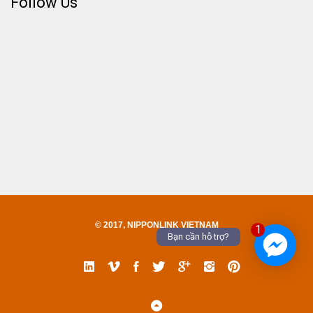
Follow Us
© 2017, NIPPONLINK VIETNAM
1
Bạn cần hỗ trợ?
Linked
Vimeo
Facebook
Twitter
Google
Instgram
Pinterest
In
Back