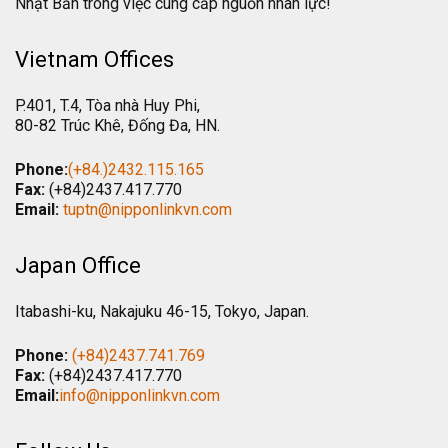
Nhật Bản trong việc cung cấp nguồn nhân lực!
Vietnam Offices
P.401, T.4, Tòa nhà Huy Phi,
80-82 Trúc Khê, Đống Đa, HN.
Phone:
(+84.)2432.115.165
Fax:
(+84)2437.417.770
Email:
tuptn@nipponlinkvn.com
Japan Office
Itabashi-ku, Nakajuku 46-15, Tokyo, Japan.
Phone:
(+84)2437.741.769
Fax:
(+84)2437.417.770
Email:
info@nipponlinkvn.com