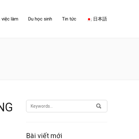
 việc làm
Du học sinh
Tin tức
日本語
SEARCH
NG
SEARCH
FOR:
Bài viết mới