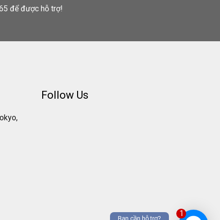
65 để được hỗ trợ!
Follow Us
Tokyo,
1
Bạn cần hỗ trợ?