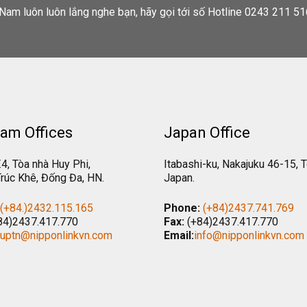
Nam luôn luôn lắng nghe bạn, hãy gọi tới số Hotline 0243 211 51
am Offices
Japan Office
.4, Tòa nhà Huy Phi,
Itabashi-ku, Nakajuku 46-15, 
rúc Khê, Đống Đa, HN.
Japan.
(+84.)2432.115.165
Phone:
(+84)2437.741.769
84)2437.417.770
Fax:
(+84)2437.417.770
tuptn@nipponlinkvn.com
Email:
info@nipponlinkvn.com