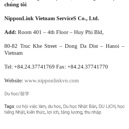
chúng tôi
NipponLink Vietnam ServiceS Co., Ltd.
Add:
Room 401 – 4th Floor – Huy Phi Bld,
80-82 Truc Khe Street – Dong Da Dist – Hanoi –
Vietnam
Tel: +84.24.37741769 Fax: +84.24.37741770
Website:
www.nipponlinkvn.com
Du học/留学
Tags:
cơ hội việc làm
,
du hoc
,
Du học Nhật Bản
,
DU LỊCH
,
học
tiếng Nhật
,
kiến thức
,
lợi ích
,
tăng lương
,
thu nhập