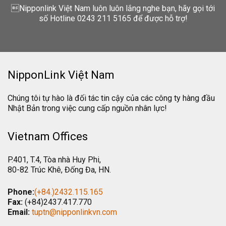
Nipponlink Việt Nam luôn luôn lắng nghe bạn, hãy gọi tới
số Hotline 0243 211 5165 để được hỗ trợ!
NipponLink Việt Nam
Chúng tôi tự hào là đối tác tin cậy của các công ty hàng đầu
Nhật Bản trong việc cung cấp nguồn nhân lực!
Vietnam Offices
P.401, T.4, Tòa nhà Huy Phi,
80-82 Trúc Khê, Đống Đa, HN.
Phone:
(+84.)2432.115.165
Fax:
(+84)2437.417.770
Email:
tuptn@nipponlinkvn.com