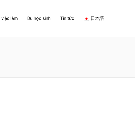
 việc làm
Du học sinh
Tin tức
日本語