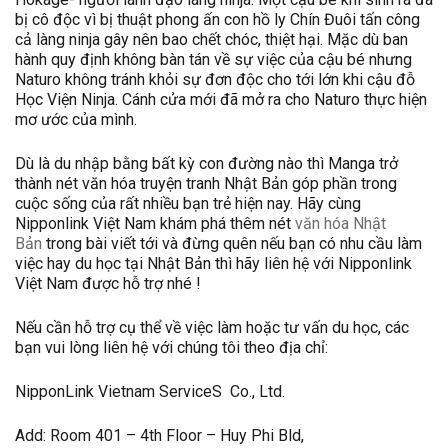
bị cô độc vì bị thuật phong ấn con hồ ly Chín Đuôi tấn công
cả làng ninja gây nên bao chết chóc, thiệt hại. Mặc dù ban
hành quy định không bàn tán về sự việc của cậu bé nhưng
Naturo không tránh khỏi sự đơn độc cho tới lớn khi cậu đỗ
Học Viện Ninja. Cánh cửa mới đã mở ra cho Naturo thực hiện
mơ ước của mình.
Dù là du nhập bằng bất kỳ con đường nào thì Manga trở
thành nét văn hóa truyện tranh Nhật Bản góp phần trong
cuộc sống của rất nhiều bạn trẻ hiện nay. Hãy cùng
Nipponlink Việt Nam khám phá thêm nét
văn hóa Nhật
Bản
trong bài viết tới và đừng quên nếu bạn có nhu cầu làm
việc hay du học tại Nhật Bản thì hãy liên hệ với Nipponlink
Việt Nam được hỗ trợ nhé !
Nếu cần hỗ trợ cụ thể về việc làm hoặc tư vấn du học, các
bạn vui lòng liên hệ với chúng tôi theo địa chỉ:
NipponLink Vietnam ServiceS Co., Ltd.
Add: Room 401 – 4th Floor – Huy Phi Bld,