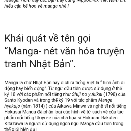
Manga. Hôm nay các bạn hãy cùng Nipponlink Việt Nam tìm
hiểu cặn kẽ hơn về manga nhé !
Khái quát về tên gọi
“Manga- nét văn hóa truyện
tranh Nhật Bản”.
Manga là chữ Nhật Bản hay dịch ra tiếng Việt là “ hình ảnh di
động hay biến động”. Từ ngữ đầu tiên được sử dụng ở thế
kỷ 18 với các phẩm nổi tiếng như
Shiji no yukikai
(1798) của
Santo Kyoden và trong thế kỷ 19 với tác phẩm
Manga
hyakujo
(năm 1814) ) của Aikawa Minwa và nghệ sĩ nổi tiếng
Hokusai Manga đã phân loại các hình vẽ từ sách vẽ của tác
phẩm nổi tiếng Ukiyo-e của nhà họa sĩ Hokusai. Rakuten
Kitazawa là người sử dụng ngôn ngữ Manga đầu tiên trong
thế giới hiện đại.