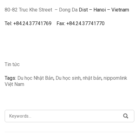
80-82 Truc Khe Street
– Dong Da
Dist – Hanoi – Vietnam
Tel: +84.24.37741769 Fax: +84.24.37741770
Tin tức
Tags:
Du học Nhật Bản
,
Du học sinh
,
nhật bản
,
nippomlink
Việt Nam
SEARCH
SEA
FOR: