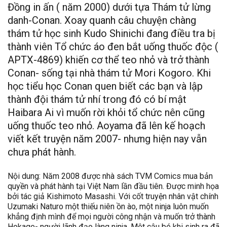
Đồng in ấn ( năm 2000) dưới tựa Thám tử lừng
danh-Conan. Xoay quanh câu chuyện chàng
thám tử học sinh Kudo Shinichi đang điều tra bị
thành viên Tổ chức áo đen bắt uống thuốc độc (
APTX-4869) khiến cơ thể teo nhỏ và trở thành
Conan- sống tại nhà thám tử Mori Kogoro. Khi
học tiểu học Conan quen biết các bạn và lập
thành đội thám tử nhí trong đó có bí mật
Haibara Ai vì muốn rời khỏi tổ chức nên cũng
uống thuốc teo nhỏ. Aoyama đã lên kế hoạch
viết kết truyện năm 2007- nhưng hiện nay vẫn
chưa phát hành.
Nội dung: Năm 2008 được nhà sách TVM Comics mua bản
quyền và phát hành tại Việt Nam lần đầu tiên. Được minh họa
bởi tác giả Kishimoto Masashi. Với cốt truyện nhân vật chính
Uzumaki Naturo một thiếu niên ồn ào, một ninja luôn muốn
khẳng định mình để mọi người công nhận và muốn trở thành
Hokage- người lãnh đạo làng ninja. Một cậu bé khi sinh ra đã