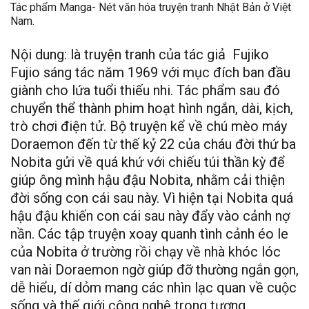
Tác phẩm Manga- Nét văn hóa truyện tranh Nhật Bản ở Việt
Nam.
Nội dung: là truyện tranh của tác giả Fujiko
Fujio sáng tác năm 1969 với mục đích ban đầu
giành cho lứa tuổi thiếu nhi. Tác phẩm sau đó
chuyển thể thành phim hoạt hình ngắn, dài, kịch,
trò chơi điện tử. Bộ truyện kể về chú mèo máy
Doraemon đến từ thế kỷ 22 của cháu đời thứ ba
Nobita gửi về quá khứ với chiếu túi thần kỳ để
giúp ông mình hậu đậu Nobita, nhằm cải thiện
đời sống con cái sau này. Vì hiện tại Nobita quá
hậu đậu khiến con cái sau này đẩy vào cảnh nợ
nần. Các tập truyện xoay quanh tình cảnh éo le
của Nobita ở trường rồi chạy về nhà khóc lóc
van nài Doraemon ngờ giúp đỡ thường ngắn gọn,
dễ hiểu, dí dỏm mang các nhìn lạc quan về cuộc
sống và thế giới công nghệ trong tương