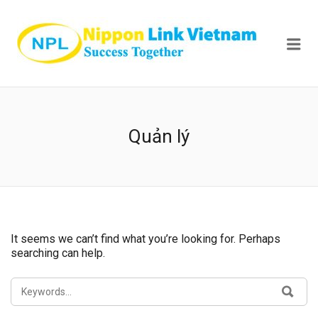
NIPPON
Me
Quản lý
It seems we can’t find what you’re looking for. Perhaps
searching can help.
SEARCH
SEA
FOR: